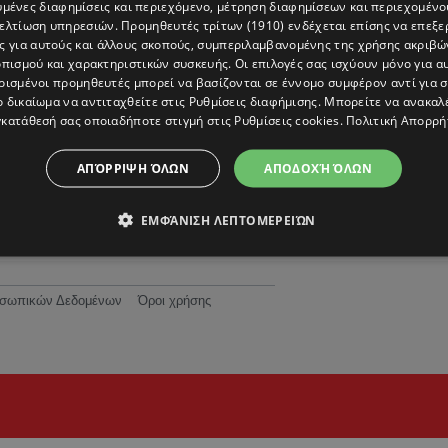
υμένες διαφημίσεις και περιεχόμενο, μέτρηση διαφημίσεων και περιεχομένο
βελτίωση υπηρεσιών.
Προμηθευτές τρίτων (1910)
ενδέχεται επίσης να επεξε
ς για αυτούς και άλλους σκοπούς, συμπεριλαμβανομένης της χρήσης ακριβ
πισμού και χαρακτηριστικών συσκευής. Οι επιλογές σας ισχύουν μόνο για α
ρισμένοι προμηθευτές μπορεί να βασίζονται σε έννομο συμφέρον αντί για 
ο δικαίωμα να αντιταχθείτε στις
Ρυθμίσεις διαφήμισης
. Μπορείτε να ανακαλ
κατάθεσή σας οποιαδήποτε στιγμή στις
Ρυθμίσεις cookies
.
Πολιτική Απορρή
ΑΠΌΡΡΙΨΗ ΌΛΩΝ
ΑΠΟΔΟΧΉ ΌΛΩΝ
ΕΜΦΆΝΙΣΗ ΛΕΠΤΟΜΕΡΕΙΏΝ
ροσωπικών Δεδομένων
Όροι χρήσης