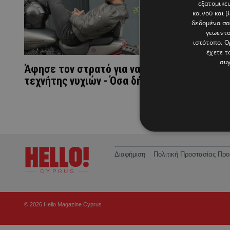
εξατομικε
κοινού και 
δεδομένα σα
γεωεντο
ιστότοπο. Ο
έχετε τ
συγ
Άφησε τον στρατό για να κάνει να γίνει...
τεχνήτης νυχιών - Όσα δήλωσε (ΒΙΝΤΕΟ)
Διαφήμιση
Πολιτική Προστασίας Π
© 2026 Hello Magazine Cyprus