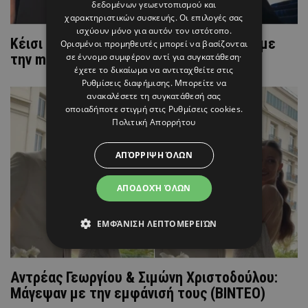
δεδομένων γεωεντοπισμού και
χαρακτηριστικών συσκευής. Οι επιλογές σας
ισχύουν μόνο για αυτόν τον ιστότοπο.
Kέισι Μίζιου: «Έκλεψε» τις εντυπώσεις με
Ορισμένοι προμηθευτές μπορεί να βασίζονται
σε έννομο συμφέρον αντί για συγκατάθεση·
την minimal αισθητική της (ΒΙΝΤΕΟ)
έχετε το δικαίωμα να αντιταχθείτε στις
Ρυθμίσεις διαφήμισης
. Μπορείτε να
ανακαλέσετε τη συγκατάθεσή σας
οποιαδήποτε στιγμή στις
Ρυθμίσεις cookies
.
Πολιτική Απορρήτου
ΑΠΌΡΡΙΨΗ ΌΛΩΝ
ΑΠΟΔΟΧΉ ΌΛΩΝ
ΕΜΦΆΝΙΣΗ ΛΕΠΤΟΜΕΡΕΙΏΝ
Aντρέας Γεωργίου & Σιμώνη Χριστοδούλου:
Μάγεψαν με την εμφάνισή τους (ΒΙΝΤΕΟ)