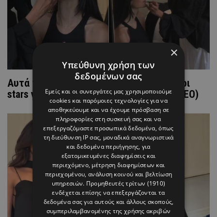
×
Υπεύθυνη χρήση των
δεδομένων σας
Αυτά τα beauty προϊόντα που επέλεξαν οι
Εμείς και οι συνεργάτες μας χρησιμοποιούμε
stars για το red carpet των Καννών (ΒΙΝΤΕΟ)
cookies και παρόμοιες τεχνολογίες για να
αποθηκεύουμε και να έχουμε πρόσβαση σε
πληροφορίες στη συσκευή σας και να
επεξεργαζόμαστε προσωπικά δεδομένα, όπως
τη διεύθυνση IP σας, μοναδικά αναγνωριστικά
και δεδομένα περιήγησης, για
εξατομικευμένες διαφημίσεις και
περιεχόμενο, μέτρηση διαφημίσεων και
περιεχομένου, ανάλυση κοινού και βελτίωση
υπηρεσιών.
Προμηθευτές τρίτων (1910)
ενδέχεται επίσης να επεξεργάζονται τα
δεδομένα σας για αυτούς και άλλους σκοπούς,
συμπεριλαμβανομένης της χρήσης ακριβών