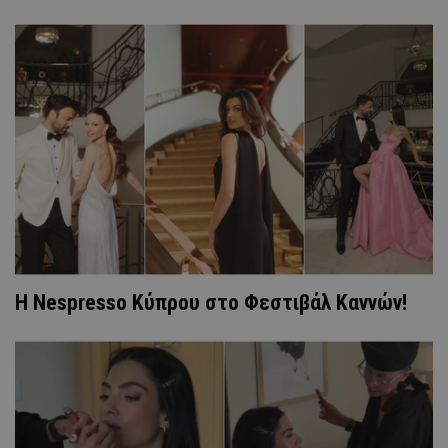
Η Nespresso Κύπρου στο Φεστιβάλ Καννών!