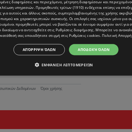
υμένες διαφημίσεις και περιεχόμενο, μέτρηση διαφημίσεων και περιεχομένο
βελτίωση υπηρεσιών.
Προμηθευτές τρίτων (1910)
ενδέχεται επίσης να επεξε
ς για αυτούς και άλλους σκοπούς, συμπεριλαμβανομένης της χρήσης ακριβ
πισμού και χαρακτηριστικών συσκευής. Οι επιλογές σας ισχύουν μόνο για α
ρισμένοι προμηθευτές μπορεί να βασίζονται σε έννομο συμφέρον αντί για 
ο δικαίωμα να αντιταχθείτε στις
Ρυθμίσεις διαφήμισης
. Μπορείτε να ανακαλ
κατάθεσή σας οποιαδήποτε στιγμή στις
Ρυθμίσεις cookies
.
Πολιτική Απορρή
για
προ
ΑΠΌΡΡΙΨΗ ΌΛΩΝ
ΑΠΟΔΟΧΉ ΌΛΩΝ
ΕΜΦΆΝΙΣΗ ΛΕΠΤΟΜΕΡΕΙΏΝ
ροσωπικών Δεδομένων
Όροι χρήσης