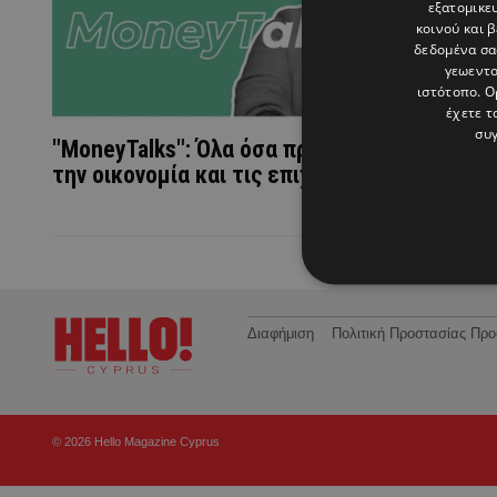
εξατομικε
κοινού και 
δεδομένα σα
γεωεντο
ιστότοπο. Ο
έχετε τ
συγ
"MoneyTalks": Όλα όσα πρέπει να γνωρίζεις 
την οικονομία και τις επιχειρήσεις στην Κύ
Διαφήμιση
Πολιτική Προστασίας Π
© 2026 Hello Magazine Cyprus