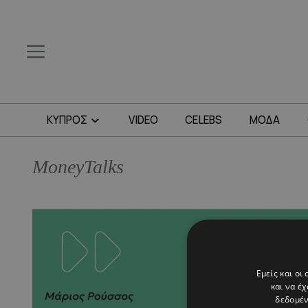
ΚΥΠΡΟΣ
VIDEO
CELEBS
ΜΟΔΑ
MoneyTalks
Εμείς και οι
και να έ
δεδομέν