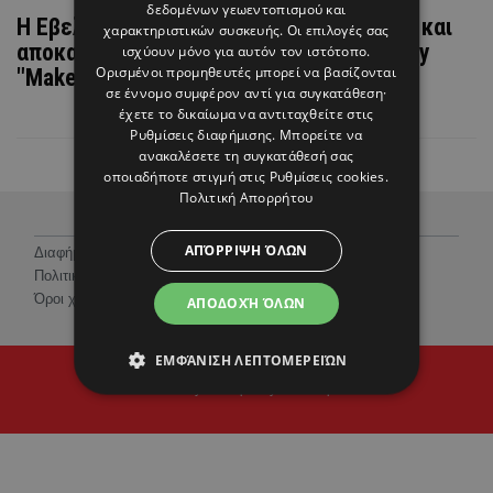
δεδομένων γεωεντοπισμού και
Η Εβελίνα Σκίτσκο ανοίγει τη καρδιά της και
χαρακτηριστικών συσκευής. Οι επιλογές σας
αποκαλύπτει τα μυστικά της στο πιο girly
ισχύουν μόνο για αυτόν τον ιστότοπο.
Ορισμένοι προμηθευτές μπορεί να βασίζονται
"Makeup meeting"
σε έννομο συμφέρον αντί για συγκατάθεση·
έχετε το δικαίωμα να αντιταχθείτε στις
Ρυθμίσεις διαφήμισης
. Μπορείτε να
ανακαλέσετε τη συγκατάθεσή σας
οποιαδήποτε στιγμή στις
Ρυθμίσεις cookies
.
Πολιτική Απορρήτου
ΑΠΌΡΡΙΨΗ ΌΛΩΝ
Διαφήμιση
Πολιτική Προστασίας Προσωπικών Δεδομένων
Όροι χρήσης
ΑΠΟΔΟΧΉ ΌΛΩΝ
ΕΜΦΆΝΙΣΗ ΛΕΠΤΟΜΕΡΕΙΏΝ
© 2026 Hello Magazine Cyprus
Proudly developed by
Cantaloop