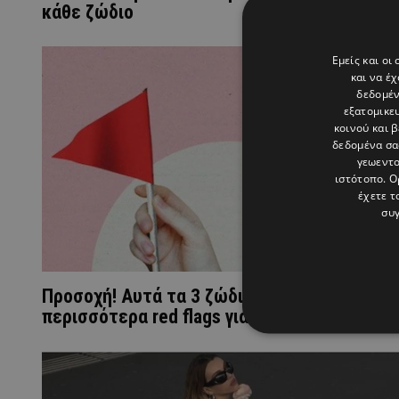
κάθε ζώδιο
Εμείς και οι
και να έ
δεδομέν
εξατομικε
κοινού και 
δεδομένα σα
γεωεντο
ιστότοπο. Ο
έχετε τ
συγ
Προσοχή! Αυτά τα 3 ζώδια διαθέτουν τα
περισσότερα red flags για μια σχέση