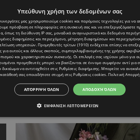
Υπεύθυνη χρήση των δεδομένων σας
 συνεργάτες μας χρησιμοποιούμε cookies και παρόμοιες τεχνολογίες για να
χουμε πρόσβαση σε πληροφορίες στη συσκευή σας και να επεξεργαζόμαστε 
α, όπως τη διεύθυνση IP σας, μοναδικά αναγνωριστικά και δεδομένα περιήγη
υμένες διαφημίσεις και περιεχόμενο, μέτρηση διαφημίσεων και περιεχομένο
βελτίωση υπηρεσιών.
Προμηθευτές τρίτων (1910)
ενδέχεται επίσης να επεξε
ς για αυτούς και άλλους σκοπούς, συμπεριλαμβανομένης της χρήσης ακριβ
πισμού και χαρακτηριστικών συσκευής. Οι επιλογές σας ισχύουν μόνο για α
ρισμένοι προμηθευτές μπορεί να βασίζονται σε έννομο συμφέρον αντί για 
ο δικαίωμα να αντιταχθείτε στις
Ρυθμίσεις διαφήμισης
. Μπορείτε να ανακαλ
κατάθεσή σας οποιαδήποτε στιγμή στις
Ρυθμίσεις cookies
.
Πολιτική Απορρή
ΑΠΌΡΡΙΨΗ ΌΛΩΝ
ΑΠΟΔΟΧΉ ΌΛΩΝ
Ζώδια (14/5): Ξεκαθαρίσματα και σημαντικέ
ΕΜΦΆΝΙΣΗ ΛΕΠΤΟΜΕΡΕΙΏΝ
συζητήσεις - Τι προβλέπεται για κάθε ζώδι