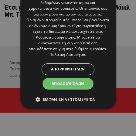
δεδομένων γεωεντοπισμού και
Έτσι γιόρτασε τη νίκη του στα Όσκαρ ο Μάικλ
χαρακτηριστικών συσκευής. Οι επιλογές σας
Μπ. Τζόρνταν (ΒΙΝΤΕΟ)
ισχύουν μόνο για αυτόν τον ιστότοπο.
Ορισμένοι προμηθευτές μπορεί να βασίζονται
σε έννομο συμφέρον αντί για συγκατάθεση·
έχετε το δικαίωμα να αντιταχθείτε στις
Ρυθμίσεις διαφήμισης
. Μπορείτε να
ανακαλέσετε τη συγκατάθεσή σας
οποιαδήποτε στιγμή στις
Ρυθμίσεις cookies
.
Πολιτική Απορρήτου
Διαφήμιση
ΑΠΌΡΡΙΨΗ ΌΛΩΝ
Πολιτική Προστασίας Προσωπικών Δεδομένων
Όροι χρήσης
ΑΠΟΔΟΧΉ ΌΛΩΝ
© 2026 Hello Magazine Cyprus
ΕΜΦΆΝΙΣΗ ΛΕΠΤΟΜΕΡΕΙΏΝ
Proudly developed by
Cantaloop