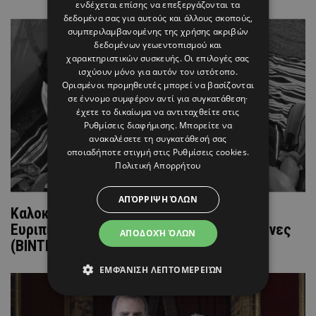
ενδέχεται επίσης να επεξεργάζονται τα
δεδομένα σας για αυτούς και άλλους σκοπούς,
συμπεριλαμβανομένης της χρήσης ακριβών
δεδομένων γεωεντοπισμού και
χαρακτηριστικών συσκευής. Οι επιλογές σας
ισχύουν μόνο για αυτόν τον ιστότοπο.
Ορισμένοι προμηθευτές μπορεί να βασίζονται
σε έννομο συμφέρον αντί για συγκατάθεση·
έχετε το δικαίωμα να αντιταχθείτε στις
Ρυθμίσεις διαφήμισης
. Μπορείτε να
ανακαλέσετε τη συγκατάθεσή σας
οποιαδήποτε στιγμή στις
Ρυθμίσεις cookies
.
Πολιτική Απορρήτου
ΑΠΌΡΡΙΨΗ ΌΛΩΝ
Καλοκαιρινή απόδραση στη Μαγιόρκα για
Ευριπίδου & Μιχόπουλο - Οι πρώτες εικόνες
ΑΠΟΔΟΧΉ ΌΛΩΝ
(ΒΙΝΤΕΟ)
ΕΜΦΆΝΙΣΗ ΛΕΠΤΟΜΕΡΕΙΏΝ