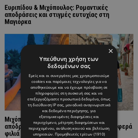
Ευριπίδου & Μιχόπουλος: Ρομαντικές
αποδράσεις και στιγμές ευτυχίας στη
Μαγιόρκα
×
Υπεύθυνη χρήση των
δεδομένων σας
Εμείς και οι συνεργάτες μας χρησιμοποιούμε
cookies και παρόμοιες τεχνολογίες για να
αποθηκεύουμε και να έχουμε πρόσβαση σε
πληροφορίες στη συσκευή σας και να
επεξεργαζόμαστε προσωπικά δεδομένα, όπως
τη διεύθυνση IP σας, μοναδικά αναγνωριστικά
και δεδομένα περιήγησης, για
εξατομικευμένες διαφημίσεις και
Μιχόπουλος & Ευριπίδου: Ρομαντική
περιεχόμενο, μέτρηση διαφημίσεων και
απόδραση για δύο στη Μαγιόρκα - Τα τρυφερά
περιεχομένου, ανάλυση κοινού και βελτίωση
φιλιά στην κάμερα (ΦΩΤΟ)
υπηρεσιών.
Προμηθευτές τρίτων (1910)