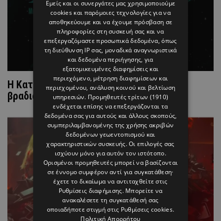
Εμείς και οι συνεργάτες μας χρησιμοποιούμε
cookies και παρόμοιες τεχνολογίες για να
αποθηκεύουμε και να έχουμε πρόσβαση σε
πληροφορίες στη συσκευή σας και να
επεξεργαζόμαστε προσωπικά δεδομένα, όπως
τη διεύθυνση IP σας, μοναδικά αναγνωριστικά
και δεδομένα περιήγησης, για
εξατομικευμένες διαφημίσεις και
περιεχόμενο, μέτρηση διαφημίσεων και
Η Κατερίνα Λιόλιου στην Λευκωσία: Μια
περιεχομένου, ανάλυση κοινού και βελτίωση
βραδιά γεμάτη μουσική και ενέργεια
υπηρεσιών.
Προμηθευτές τρίτων (1910)
ενδέχεται επίσης να επεξεργάζονται τα
δεδομένα σας για αυτούς και άλλους σκοπούς,
συμπεριλαμβανομένης της χρήσης ακριβών
δεδομένων γεωεντοπισμού και
χαρακτηριστικών συσκευής. Οι επιλογές σας
ισχύουν μόνο για αυτόν τον ιστότοπο.
Ορισμένοι προμηθευτές μπορεί να βασίζονται
σε έννομο συμφέρον αντί για συγκατάθεση·
έχετε το δικαίωμα να αντιταχθείτε στις
Ρυθμίσεις διαφήμισης
. Μπορείτε να
ανακαλέσετε τη συγκατάθεσή σας
οποιαδήποτε στιγμή στις
Ρυθμίσεις cookies
.
Πολιτική Απορρήτου