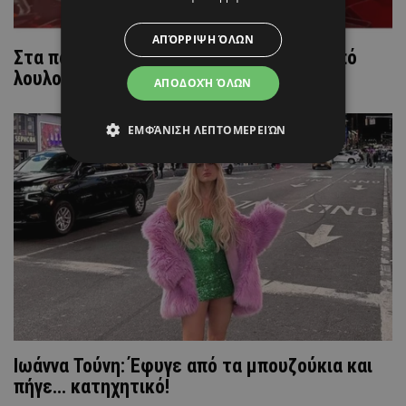
ΑΠΌΡΡΙΨΗ ΌΛΩΝ
Στα πατώματα η Λιόλιου... "Θάφτηκε" από
λουλούδια πάνω στην πίστα
ΑΠΟΔΟΧΉ ΌΛΩΝ
ΕΜΦΆΝΙΣΗ ΛΕΠΤΟΜΕΡΕΙΏΝ
Ιωάννα Τούνη: Έφυγε από τα μπουζούκια και
πήγε... κατηχητικό!