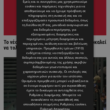
Εμείς και οι συνεργάτες μας χρησιμοποιούμε
cookies και παρόμοιες τεχνολογίες για να
αποθηκεύουμε και να έχουμε πρόσβαση σε
πληροφορίες στη συσκευή σας και να
επεξεργαζόμαστε προσωπικά δεδομένα, όπως
τη διεύθυνση IP σας, μοναδικά αναγνωριστικά
και δεδομένα περιήγησης, για
εξατομικευμένες διαφημίσεις και
περιεχόμενο, μέτρηση διαφημίσεων και
Το νέο άρωμα του οίκου Givenchy σε προκαλεί
περιεχομένου, ανάλυση κοινού και βελτίωση
να τολμήσεις το απαγορευμένο
υπηρεσιών.
Προμηθευτές τρίτων (1910)
ενδέχεται επίσης να επεξεργάζονται τα
δεδομένα σας για αυτούς και άλλους σκοπούς,
συμπεριλαμβανομένης της χρήσης ακριβών
δεδομένων γεωεντοπισμού και
χαρακτηριστικών συσκευής. Οι επιλογές σας
ισχύουν μόνο για αυτόν τον ιστότοπο.
Ορισμένοι προμηθευτές μπορεί να βασίζονται
σε έννομο συμφέρον αντί για συγκατάθεση·
έχετε το δικαίωμα να αντιταχθείτε στις
Ρυθμίσεις διαφήμισης
. Μπορείτε να
ανακαλέσετε τη συγκατάθεσή σας
οποιαδήποτε στιγμή στις
Ρυθμίσεις cookies
.
Πολιτική Απορρήτου