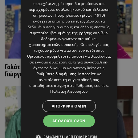
περιεχόμενο, μέτρηση διαφημίσεων και
περιεχομένου, ανάλυση κοινού και βελτίωση
υπηρεσιών.
Προμηθευτές τρίτων (1910)
ενδέχεται επίσης να επεξεργάζονται τα
δεδομένα σας για αυτούς και άλλους σκοπούς,
συμπεριλαμβανομένης της χρήσης ακριβών
δεδομένων γεωεντοπισμού και
χαρακτηριστικών συσκευής. Οι επιλογές σας
ισχύουν μόνο για αυτόν τον ιστότοπο.
Ορισμένοι προμηθευτές μπορεί να βασίζονται
σε έννομο συμφέρον αντί για συγκατάθεση·
Γαλάτεια Βασιλειάδη: «Ακολουθούσα τον
έχετε το δικαίωμα να αντιταχθείτε στις
Γιώργο σε όλα τα live διότι τον ζήλευα»
Ρυθμίσεις διαφήμισης
. Μπορείτε να
ανακαλέσετε τη συγκατάθεσή σας
οποιαδήποτε στιγμή στις
Ρυθμίσεις cookies
.
Πολιτική Απορρήτου
ΑΠΌΡΡΙΨΗ ΌΛΩΝ
ΑΠΟΔΟΧΉ ΌΛΩΝ
ΕΜΦΆΝΙΣΗ ΛΕΠΤΟΜΕΡΕΙΏΝ