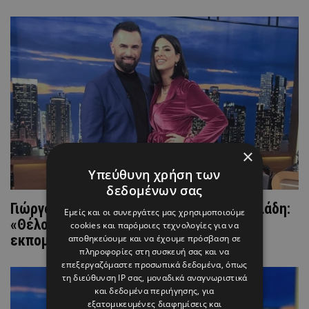
×
Υπεύθυνη χρήση των
δεδομένων σας
Γιώργος Παπαδόπουλος-Γαλάτεια Βασιλειάδη:
Εμείς και οι συνεργάτες μας χρησιμοποιούμε
«Θέλουμε να παρουσιάσουμε δική μας
cookies και παρόμοιες τεχνολογίες για να
εκπομπή»
αποθηκεύουμε και να έχουμε πρόσβαση σε
πληροφορίες στη συσκευή σας και να
επεξεργαζόμαστε προσωπικά δεδομένα, όπως
τη διεύθυνση IP σας, μοναδικά αναγνωριστικά
και δεδομένα περιήγησης, για
εξατομικευμένες διαφημίσεις και