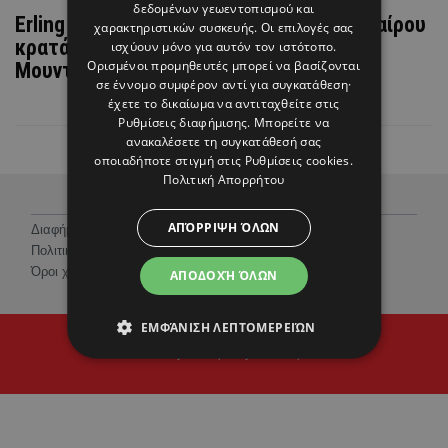
δεδομένων γεωεντοπισμού και
Erling Haaland: Το νέο Ιt boy του ποδοσφαίρου
χαρακτηριστικών συσκευής. Οι επιλογές σας
κρατά Hermès και γράφει ιστορία στο
ισχύουν μόνο για αυτόν τον ιστότοπο.
Ορισμένοι προμηθευτές μπορεί να βασίζονται
Μουντιάλ
σε έννομο συμφέρον αντί για συγκατάθεση·
έχετε το δικαίωμα να αντιταχθείτε στις
Ρυθμίσεις διαφήμισης
. Μπορείτε να
ανακαλέσετε τη συγκατάθεσή σας
οποιαδήποτε στιγμή στις
Ρυθμίσεις cookies
.
Πολιτική Απορρήτου
ΑΠΌΡΡΙΨΗ ΌΛΩΝ
Διαφήμιση
Πολιτική Προστασίας Προσωπικών Δεδομένων
Όροι χρήσης
ΑΠΟΔΟΧΉ ΌΛΩΝ
ΕΜΦΆΝΙΣΗ ΛΕΠΤΟΜΕΡΕΙΏΝ
© 2026 Hello Magazine Cyprus
Proudly developed by
Cantaloop