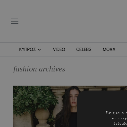
ΚΥΠΡΟΣ
VIDEO
CELEBS
ΜΟΔΑ
fashion archives
Εμείς και οι
και να έ
δεδομέν