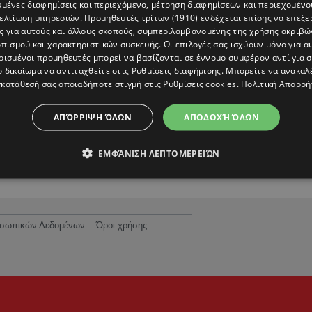
υμένες διαφημίσεις και περιεχόμενο, μέτρηση διαφημίσεων και περιεχομένο
βελτίωση υπηρεσιών.
Προμηθευτές τρίτων (1910)
ενδέχεται επίσης να επεξε
ς για αυτούς και άλλους σκοπούς, συμπεριλαμβανομένης της χρήσης ακριβ
πισμού και χαρακτηριστικών συσκευής. Οι επιλογές σας ισχύουν μόνο για α
ρισμένοι προμηθευτές μπορεί να βασίζονται σε έννομο συμφέρον αντί για 
ο δικαίωμα να αντιταχθείτε στις
Ρυθμίσεις διαφήμισης
. Μπορείτε να ανακαλ
κατάθεσή σας οποιαδήποτε στιγμή στις
Ρυθμίσεις cookies
.
Πολιτική Απορρή
Zendaya: Η εμφάνιση που ένωσε τρεις
ει
δεκαετίες μόδας και απέδειξε ότι τα fashio
ΑΠΌΡΡΙΨΗ ΌΛΩΝ
ΑΠΟΔΟΧΉ ΌΛΩΝ
archives είναι το νέο luxury
ΕΜΦΆΝΙΣΗ ΛΕΠΤΟΜΕΡΕΙΏΝ
ροσωπικών Δεδομένων
Όροι χρήσης