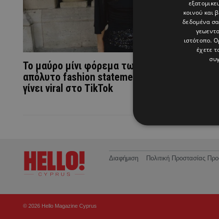
εξατομικε
κοινού και 
δεδομένα σα
γεωεντο
ιστότοπο. Ο
έχετε τ
συγ
Το μαύρο μίνι φόρεμα των Zara γίνεται το
απόλυτο fashion statement της σεζόν και έχ
γίνει viral στο TikTok
Διαφήμιση
Πολιτική Προστασίας Π
© 2026 Hello Magazine Cyprus