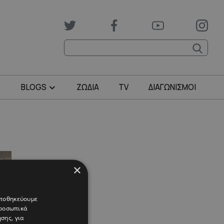
BLOGS
ΖΩΔΙΑ
TV
ΔΙΑΓΩΝΙΣΜΟΙ
×
 αποθηκεύουμε
προσωπικά
σης, για