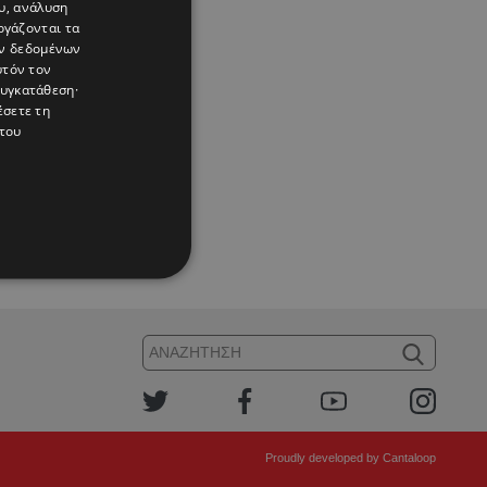
υ, ανάλυση
ργάζονται τα
ών δεδομένων
υτόν τον
συγκατάθεση·
έσετε τη
του
n
Proudly developed by
Cantaloop