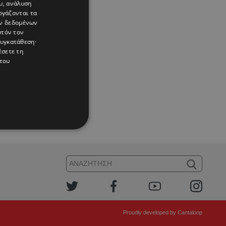
υ, ανάλυση
ργάζονται τα
ών δεδομένων
υτόν τον
συγκατάθεση·
έσετε τη
του
Proudly developed by
Cantaloop