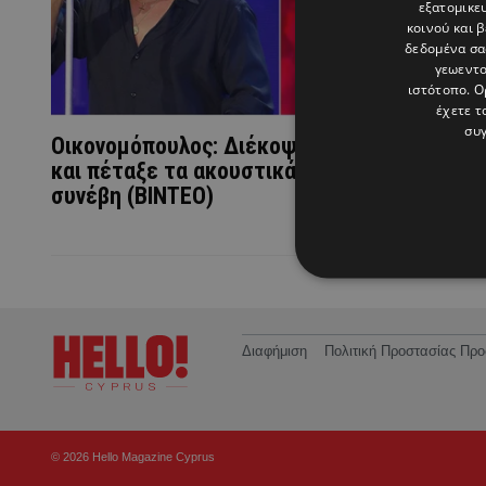
εξατομικε
κοινού και 
δεδομένα σα
γεωεντο
ιστότοπο. Ο
έχετε τ
συγ
Οικονομόπουλος: Διέκοψε τη συναυλία του
και πέταξε τα ακουστικά πάνω στη σκηνή - 
συνέβη (ΒΙΝΤΕΟ)
Διαφήμιση
Πολιτική Προστασίας Π
© 2026 Hello Magazine Cyprus