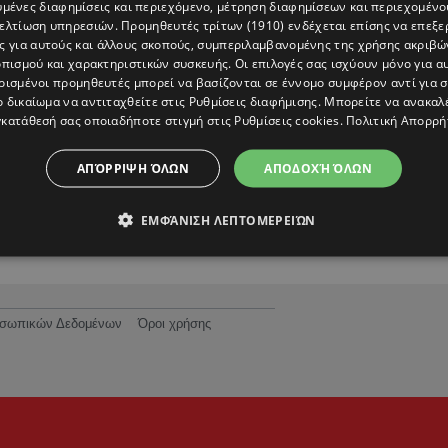
υμένες διαφημίσεις και περιεχόμενο, μέτρηση διαφημίσεων και περιεχομένο
βελτίωση υπηρεσιών.
Προμηθευτές τρίτων (1910)
ενδέχεται επίσης να επεξε
ς για αυτούς και άλλους σκοπούς, συμπεριλαμβανομένης της χρήσης ακριβ
πισμού και χαρακτηριστικών συσκευής. Οι επιλογές σας ισχύουν μόνο για α
ρισμένοι προμηθευτές μπορεί να βασίζονται σε έννομο συμφέρον αντί για 
ο δικαίωμα να αντιταχθείτε στις
Ρυθμίσεις διαφήμισης
. Μπορείτε να ανακαλ
κατάθεσή σας οποιαδήποτε στιγμή στις
Ρυθμίσεις cookies
.
Πολιτική Απορρή
Έξαλλος και εκτός εαυτού ο Γκλέτσος: «Δεν
Τι
θα με ξαναδιακόψεις εμένα ποτέ αλλιώς...»
ΑΠΌΡΡΙΨΗ ΌΛΩΝ
ΑΠΟΔΟΧΉ ΌΛΩΝ
ΕΜΦΆΝΙΣΗ ΛΕΠΤΟΜΕΡΕΙΏΝ
ροσωπικών Δεδομένων
Όροι χρήσης