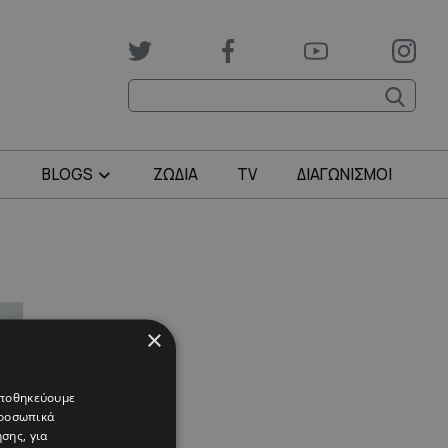
BLOGS
ΖΩΔΙΑ
TV
ΔΙΑΓΩΝΙΣΜΟΙ
×
 αποθηκεύουμε
προσωπικά
σης, για