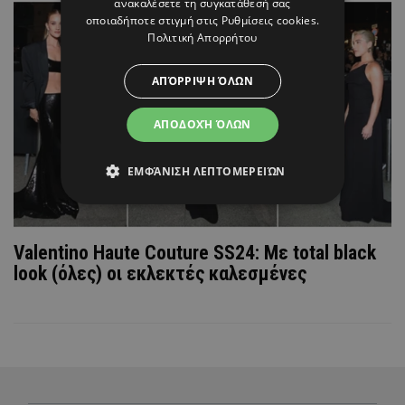
ανακαλέσετε τη συγκατάθεσή σας
οποιαδήποτε στιγμή στις
Ρυθμίσεις cookies
.
Πολιτική Απορρήτου
ΑΠΌΡΡΙΨΗ ΌΛΩΝ
ΑΠΟΔΟΧΉ ΌΛΩΝ
ΕΜΦΆΝΙΣΗ ΛΕΠΤΟΜΕΡΕΙΏΝ
Valentinο Haute Couture SS24: Με total black
look (όλες) οι εκλεκτές καλεσμένες