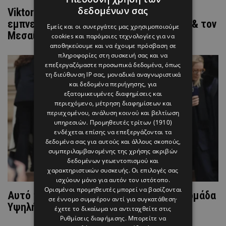
δεδομένων σας
Viktor & Rolf: Τα beauty looks που είναι
εμπνευσμένα από την παιδική φαντασία & τον
Εμείς και οι συνεργάτες μας χρησιμοποιούμε
Μεσαίωνα
cookies και παρόμοιες τεχνολογίες για να
αποθηκεύουμε και να έχουμε πρόσβαση σε
πληροφορίες στη συσκευή σας και να
επεξεργαζόμαστε προσωπικά δεδομένα, όπως
τη διεύθυνση IP σας, μοναδικά αναγνωριστικά
και δεδομένα περιήγησης, για
εξατομικευμένες διαφημίσεις και
περιεχόμενο, μέτρηση διαφημίσεων και
περιεχομένου, ανάλυση κοινού και βελτίωση
υπηρεσιών.
Προμηθευτές τρίτων (1910)
ενδέχεται επίσης να επεξεργάζονται τα
δεδομένα σας για αυτούς και άλλους σκοπούς,
συμπεριλαμβανομένης της χρήσης ακριβών
δεδομένων γεωεντοπισμού και
χαρακτηριστικών συσκευής. Οι επιλογές σας
ισχύουν μόνο για αυτόν τον ιστότοπο.
Ορισμένοι προμηθευτές μπορεί να βασίζονται
Αυτό το κομμάτι ξεχώρισε από την Εβδομάδα
σε έννομο συμφέρον αντί για συγκατάθεση·
Υψηλής Ραπτικής στο Παρίσι
έχετε το δικαίωμα να αντιταχθείτε στις
Ρυθμίσεις διαφήμισης
. Μπορείτε να