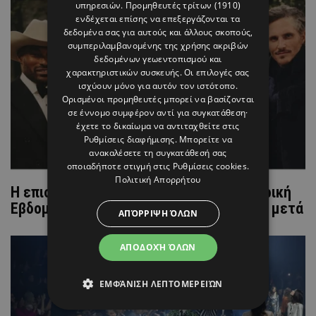
υπηρεσιών.
Προμηθευτές τρίτων (1910)
ενδέχεται επίσης να επεξεργάζονται τα
δεδομένα σας για αυτούς και άλλους σκοπούς,
συμπεριλαμβανομένης της χρήσης ακριβών
δεδομένων γεωεντοπισμού και
χαρακτηριστικών συσκευής. Οι επιλογές σας
ισχύουν μόνο για αυτόν τον ιστότοπο.
Ορισμένοι προμηθευτές μπορεί να βασίζονται
σε έννομο συμφέρον αντί για συγκατάθεση·
έχετε το δικαίωμα να αντιταχθείτε στις
Ρυθμίσεις διαφήμισης
. Μπορείτε να
ανακαλέσετε τη συγκατάθεσή σας
οποιαδήποτε στιγμή στις
Ρυθμίσεις cookies
.
Πολιτική Απορρήτου
Η επιστροφή του Ralph Lauren στην ανδρική
Εβδομάδα Μόδας του Μιλάνου, 20 χρόνια μετά
ΑΠΌΡΡΙΨΗ ΌΛΩΝ
ΑΠΟΔΟΧΉ ΌΛΩΝ
ΕΜΦΆΝΙΣΗ ΛΕΠΤΟΜΕΡΕΙΏΝ