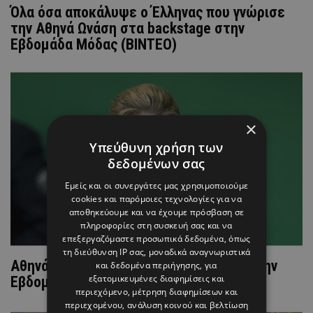
Όλα όσα αποκάλυψε ο Έλληνας που γνώρισε
την Αθηνά Ωνάση στα backstage στην
Εβδομάδα Μόδας (ΒΙΝΤΕΟ)
×
Υπεύθυνη χρήση των
δεδομένων σας
Εμείς και οι συνεργάτες μας χρησιμοποιούμε
cookies και παρόμοιες τεχνολογίες για να
αποθηκεύουμε και να έχουμε πρόσβαση σε
πληροφορίες στη συσκευή σας και να
επεξεργαζόμαστε προσωπικά δεδομένα, όπως
τη διεύθυνση IP σας, μοναδικά αναγνωριστικά
Αθηνά Ωνάση: Η σπάνια εμφάνισή της στην
και δεδομένα περιήγησης, για
εξατομικευμένες διαφημίσεις και
Εβδομάδα Μόδας του Παρισιού (ΦΩΤΟ)
περιεχόμενο, μέτρηση διαφημίσεων και
περιεχομένου, ανάλυση κοινού και βελτίωση