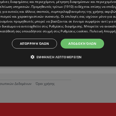
υμένες διαφημίσεις και περιεχόμενο, μέτρηση διαφημίσεων και περιεχομένο
βελτίωση υπηρεσιών.
Προμηθευτές τρίτων (1910)
ενδέχεται επίσης να επεξε
ς για αυτούς και άλλους σκοπούς, συμπεριλαμβανομένης της χρήσης ακριβ
πισμού και χαρακτηριστικών συσκευής. Οι επιλογές σας ισχύουν μόνο για α
ρισμένοι προμηθευτές μπορεί να βασίζονται σε έννομο συμφέρον αντί για 
ο δικαίωμα να αντιταχθείτε στις
Ρυθμίσεις διαφήμισης
. Μπορείτε να ανακαλ
κατάθεσή σας οποιαδήποτε στιγμή στις
Ρυθμίσεις cookies
.
Πολιτική Απορρή
ΑΠΌΡΡΙΨΗ ΌΛΩΝ
ΑΠΟΔΟΧΉ ΌΛΩΝ
ΕΜΦΆΝΙΣΗ ΛΕΠΤΟΜΕΡΕΙΏΝ
ροσωπικών Δεδομένων
Όροι χρήσης