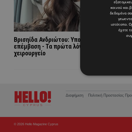
εξατομικε
κοινού και 
δεδομένα σα
γεωεντο
ιστότοπο. Ο
έχετε τ
συγ
Βρισηίδα Ανδριώτου: Υποβλήθηκε σε
επέμβαση - Τα πρώτα λόγια μετά το
χειρουργείο
Διαφήμιση
Πολιτική Προστασίας Π
© 2026 Hello Magazine Cyprus