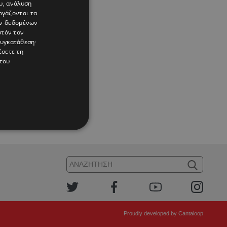
υ, ανάλυση
ργάζονται τα
ών δεδομένων
υτόν τον
συγκατάθεση·
έσετε τη
του
Proudly developed by
Cantaloop