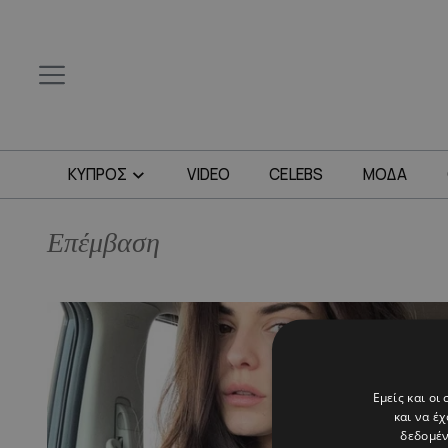
ΚΥΠΡΟΣ
VIDEO
CELEBS
ΜΟΔΑ
Επέμβαση
Εμείς και οι
και να έ
δεδομέν