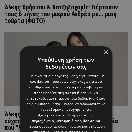
Άλκης Χρήστου & Χατζηζαχαρία: Γιόρτασαν
τους 6 μήνες του μικρού Ανδρέα με… μισή
τούρτα (ΦΩΤΟ)
×
Υπεύθυνη χρήση των
δεδομένων σας
Εμείς και οι συνεργάτες μας χρησιμοποιούμε
cookies και παρόμοιες τεχνολογίες για να
αποθηκεύουμε και να έχουμε πρόσβαση σε
πληροφορίες στη συσκευή σας και να
επεξεργαζόμαστε προσωπικά δεδομένα, όπως
τη διεύθυνση IP σας, μοναδικά αναγνωριστικά
και δεδομένα περιήγησης, για
Άλκης Χρήστου: Αγκαλιά με τον γιο του
εξατομικευμένες διαφημίσεις και
εύχεται «Καλό Πάσχα» με μια φωτογραφία
περιεχόμενο, μέτρηση διαφημίσεων και
περιεχομένου, ανάλυση κοινού και βελτίωση
που "λιώνει" καρδιές
υπηρεσιών.
Προμηθευτές τρίτων (1910)