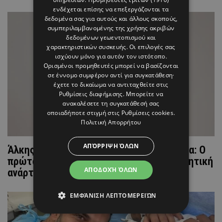
ενδέχεται επίσης να επεξεργάζονται τα
δεδομένα σας για αυτούς και άλλους σκοπούς,
συμπεριλαμβανομένης της χρήσης ακριβών
δεδομένων γεωεντοπισμού και
χαρακτηριστικών συσκευής. Οι επιλογές σας
ισχύουν μόνο για αυτόν τον ιστότοπο.
Ορισμένοι προμηθευτές μπορεί να βασίζονται
σε έννομο συμφέρον αντί για συγκατάθεση·
έχετε το δικαίωμα να αντιταχθείτε στις
Ρυθμίσεις διαφήμισης
. Μπορείτε να
ανακαλέσετε τη συγκατάθεσή σας
οποιαδήποτε στιγμή στις
Ρυθμίσεις cookies
.
Πολιτική Απορρήτου
ΑΠΌΡΡΙΨΗ ΌΛΩΝ
Άλκης Χρήστου & Δέσποινα Χατζηζαχαρία: Ο
πρώτος μήνας με τον γιο τους - Η συγκινητική
ΑΠΟΔΟΧΉ ΌΛΩΝ
ανάρτηση
ΕΜΦΆΝΙΣΗ ΛΕΠΤΟΜΕΡΕΙΏΝ