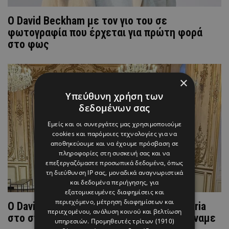
O David Beckham με τον γιο του σε
φωτογραφία που έρχεται για πρώτη φορά
στο φως
×
Υπεύθυνη χρήση των
δεδομένων σας
Εμείς και οι συνεργάτες μας χρησιμοποιούμε
cookies και παρόμοιες τεχνολογίες για να
αποθηκεύουμε και να έχουμε πρόσβαση σε
πληροφορίες στη συσκευή σας και να
επεξεργαζόμαστε προσωπικά δεδομένα, όπως
τη διεύθυνση IP σας, μοναδικά αναγνωριστικά
και δεδομένα περιήγησης, για
εξατομικευμένες διαφημίσεις και
περιεχόμενο, μέτρηση διαφημίσεων και
Ο David Beckham φωτογραφίζει τη Victoria
περιεχομένου, ανάλυση κοινού και βελτίωση
στο σπίτι τους σε πόζες που δεν περιμέναμε
υπηρεσιών.
Προμηθευτές τρίτων (1910)