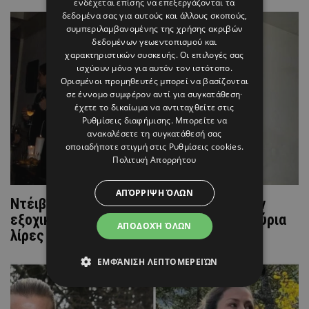
ενδέχεται επίσης να επεξεργάζονται τα
δεδομένα σας για αυτούς και άλλους σκοπούς,
συμπεριλαμβανομένης της χρήσης ακριβών
δεδομένων γεωεντοπισμού και
χαρακτηριστικών συσκευής. Οι επιλογές σας
ισχύουν μόνο για αυτόν τον ιστότοπο.
Ορισμένοι προμηθευτές μπορεί να βασίζονται
σε έννομο συμφέρον αντί για συγκατάθεση·
έχετε το δικαίωμα να αντιταχθείτε στις
Ρυθμίσεις διαφήμισης
. Μπορείτε να
ανακαλέσετε τη συγκατάθεσή σας
οποιαδήποτε στιγμή στις
Ρυθμίσεις cookies
.
Πολιτική Απορρήτου
ΑΠΌΡΡΙΨΗ ΌΛΩΝ
Ντέιβιντ Μπέκαμ: Έκανε ανακαίνιση στην
εξοχική κατοικία – Ξόδεψε 12 εκατομμύρια
ΑΠΟΔΟΧΉ ΌΛΩΝ
λίρες
ΕΜΦΆΝΙΣΗ ΛΕΠΤΟΜΕΡΕΙΏΝ