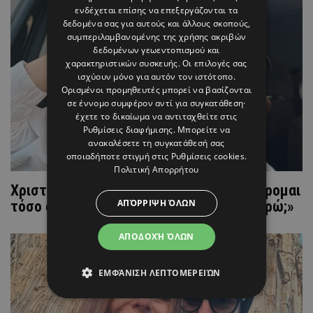
ενδέχεται επίσης να επεξεργάζονται τα
δεδομένα σας για αυτούς και άλλους σκοπούς,
συμπεριλαμβανομένης της χρήσης ακριβών
δεδομένων γεωεντοπισμού και
χαρακτηριστικών συσκευής. Οι επιλογές σας
ισχύουν μόνο για αυτόν τον ιστότοπο.
Ορισμένοι προμηθευτές μπορεί να βασίζονται
σε έννομο συμφέρον αντί για συγκατάθεση·
έχετε το δικαίωμα να αντιταχθείτε στις
Ρυθμίσεις διαφήμισης
. Μπορείτε να
ανακαλέσετε τη συγκατάθεσή σας
οποιαδήποτε στιγμή στις
Ρυθμίσεις cookies
.
Πολιτική Απορρήτου
Χριστίνα Κυριάκου: «Λες μα γιατί δεν χαίρομαι
ΑΠΌΡΡΙΨΗ ΌΛΩΝ
τόσο όσο μου λένε όλοι ότι πρέπει να χαρώ;»
ΑΠΟΔΟΧΉ ΌΛΩΝ
ΕΜΦΆΝΙΣΗ ΛΕΠΤΟΜΕΡΕΙΏΝ