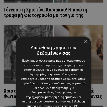
Γέννησε η Χριστίνα Κυριάκου! Η πρώτη
τρυφερή φωτογραφία με τον γιο της
×
Υπεύθυνη χρήση των
δεδομένων σας
Εμείς και οι συνεργάτες μας χρησιμοποιούμε
cookies και παρόμοιες τεχνολογίες για να
αποθηκεύουμε και να έχουμε πρόσβαση σε
πληροφορίες στη συσκευή σας και να
επεξεργαζόμαστε προσωπικά δεδομένα, όπως
τη διεύθυνση IP σας, μοναδικά αναγνωριστικά
και δεδομένα περιήγησης, για
Χριστίνα Κυριάκου & Δημήτρης Παστελλά:
εξατομικευμένες διαφημίσεις και
Φωτογραφίζονται μαζί λίγο πριν γίνουν γονείς
περιεχόμενο, μέτρηση διαφημίσεων και
περιεχομένου, ανάλυση κοινού και βελτίωση
υπηρεσιών.
Προμηθευτές τρίτων (1910)