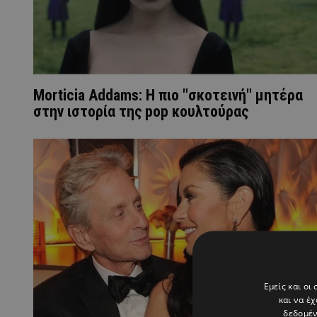
Morticia Addams: Η πιο "σκοτεινή" μητέρα
στην ιστορία της pop κουλτούρας
Εμείς και οι
και να έ
δεδομέν