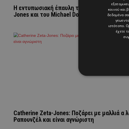
εξατομικε
Η εντυπωσιακή έπαυλη της Catherine Zeta-
κοινού και 
Jones και του Michael Douglas στη Νέα Υόρ
δεδομένα σα
γεωεντο
ιστότοπο. Ο
έχετε τ
συγ
Catherine Zeta-Jones: Ποζάρει με μαλλιά α λ
Ραπουνζέλ και είναι αγνώριστη