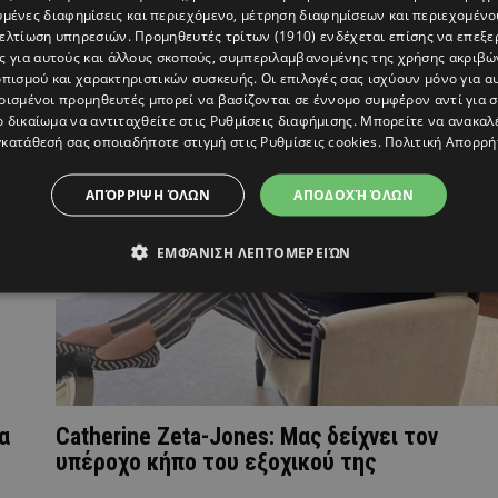
υμένες διαφημίσεις και περιεχόμενο, μέτρηση διαφημίσεων και περιεχομένο
Catherine Zeta Jones- Michael Douglas:
βελτίωση υπηρεσιών.
Προμηθευτές τρίτων (1910)
ενδέχεται επίσης να επεξε
κη
Γιορτάζουν την 21η επέτειο του γάμου τους
ς για αυτούς και άλλους σκοπούς, συμπεριλαμβανομένης της χρήσης ακριβ
Οι φωτογραφίες που δημοσίευσαν
πισμού και χαρακτηριστικών συσκευής. Οι επιλογές σας ισχύουν μόνο για α
ρισμένοι προμηθευτές μπορεί να βασίζονται σε έννομο συμφέρον αντί για 
ο δικαίωμα να αντιταχθείτε στις
Ρυθμίσεις διαφήμισης
. Μπορείτε να ανακαλ
κατάθεσή σας οποιαδήποτε στιγμή στις
Ρυθμίσεις cookies
.
Πολιτική Απορρή
ΑΠΌΡΡΙΨΗ ΌΛΩΝ
ΑΠΟΔΟΧΉ ΌΛΩΝ
ΕΜΦΆΝΙΣΗ ΛΕΠΤΟΜΕΡΕΙΏΝ
α
Catherine Zeta-Jones: Μας δείχνει τον
υπέροχο κήπο του εξοχικού της