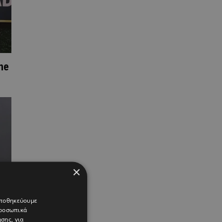
ne
×
 αποθηκεύουμε
προσωπικά
σης, για