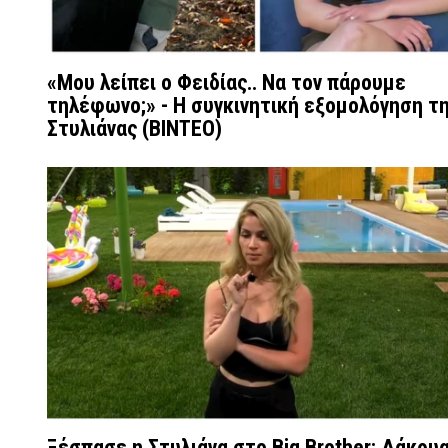
«Μου λείπει ο Φειδίας.. Να τον πάρουμε
τηλέφωνο;» - Η συγκινητική εξομολόγηση τ
Στυλιάνας (ΒΙΝΤΕΟ)
Ξέσπασε η Στυλιάνα στο Big Brother: Δάκρυ