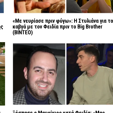
«Με νευρίασε πριν φύγω»: Η Στυλιάνα για τ
ης
καβγά με τον Φειδία πριν το Big Brother
(BINTEO)
α
Ξέσπασε ο Μαυρίκιος κατά Φειδία: «Μας