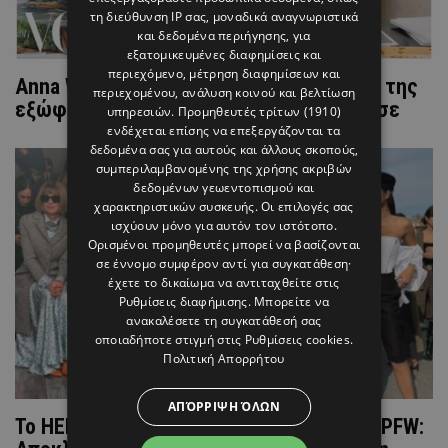
τη διεύθυνση IP σας, μοναδικά αναγνωριστικά
και δεδομένα περιήγησης, για
εξατομικευμένες διαφημίσεις και
περιεχόμενο, μέτρηση διαφημίσεων και
Anna Wintour: Προκαλεί με το τελευταίο της
περιεχομένου, ανάλυση κοινού και βελτίωση
εξώφυλλο στη Vogue - Ο λόγος που δίχασε
υπηρεσιών.
Προμηθευτές τρίτων (1910)
ενδέχεται επίσης να επεξεργάζονται τα
δεδομένα σας για αυτούς και άλλους σκοπούς,
συμπεριλαμβανομένης της χρήσης ακριβών
δεδομένων γεωεντοπισμού και
χαρακτηριστικών συσκευής. Οι επιλογές σας
ισχύουν μόνο για αυτόν τον ιστότοπο.
Ορισμένοι προμηθευτές μπορεί να βασίζονται
σε έννομο συμφέρον αντί για συγκατάθεση·
έχετε το δικαίωμα να αντιταχθείτε στις
Ρυθμίσεις διαφήμισης
. Μπορείτε να
ανακαλέσετε τη συγκατάθεσή σας
οποιαδήποτε στιγμή στις
Ρυθμίσεις cookies
.
Πολιτική Απορρήτου
ΑΠΌΡΡΙΨΗ ΌΛΩΝ
To ΗΕLLO! και το Εύρηκα Μασσαλίας στο PFW: