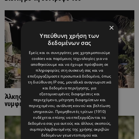
×
Υπεύθυνη χρήση των
δεδομένων σας
Εμείς και οι συνεργάτες μας χρησιμοποιούμε
cookies και παρόμοιες τεχνολογίες για να
αποθηκεύουμε και να έχουμε πρόσβαση σε
πληροφορίες στη συσκευή σας και να
επεξεργαζόμαστε προσωπικά δεδομένα, όπως
τη διεύθυνση IP σας, μοναδικά αναγνωριστικά
και δεδομένα περιήγησης, για
εξατομικευμένες διαφημίσεις και
Άλκης Χρήστου: Αποκαλύπτει πότε θα
περιεχόμενο, μέτρηση διαφημίσεων και
νυμφευθεί!
περιεχομένου, ανάλυση κοινού και βελτίωση
υπηρεσιών.
Προμηθευτές τρίτων (1910)
ενδέχεται επίσης να επεξεργάζονται τα
δεδομένα σας για αυτούς και άλλους σκοπούς,
συμπεριλαμβανομένης της χρήσης ακριβών
δεδομένων γεωεντοπισμού και