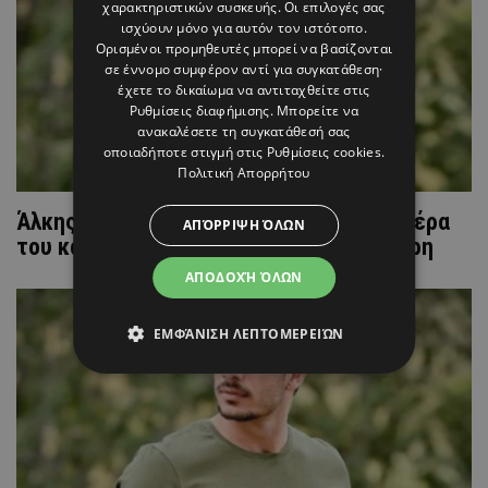
χαρακτηριστικών συσκευής. Οι επιλογές σας
ισχύουν μόνο για αυτόν τον ιστότοπο.
Ορισμένοι προμηθευτές μπορεί να βασίζονται
σε έννομο συμφέρον αντί για συγκατάθεση·
έχετε το δικαίωμα να αντιταχθείτε στις
Ρυθμίσεις διαφήμισης
. Μπορείτε να
ανακαλέσετε τη συγκατάθεσή σας
οποιαδήποτε στιγμή στις
Ρυθμίσεις cookies
.
Πολιτική Απορρήτου
Άλκης Χρήστου: Μας ''συστήνει'' τον πατέρα
ΑΠΌΡΡΙΨΗ ΌΛΩΝ
του και η ομοιότητά τους είναι ολοφάνερη
ΑΠΟΔΟΧΉ ΌΛΩΝ
ΕΜΦΆΝΙΣΗ ΛΕΠΤΟΜΕΡΕΙΏΝ