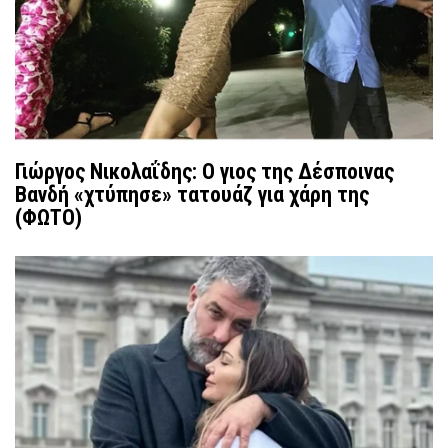
Γιώργος Νικολαΐδης: Ο γιος της Δέσποινας
Βανδή «χτύπησε» τατουάζ για χάρη της
(ΦΩΤΟ)