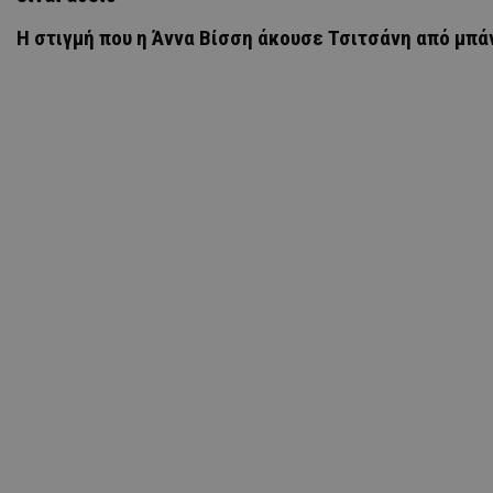
H στιγμή που η Άννα Βίσση άκουσε Τσιτσάνη από μπά