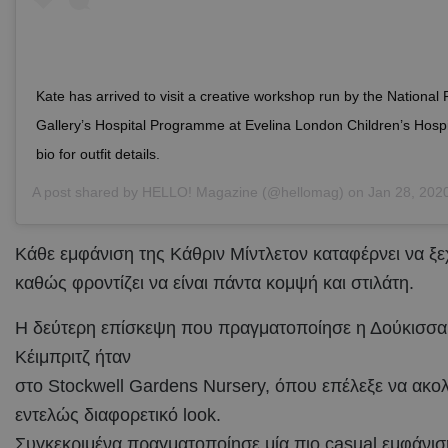
Kate has arrived to visit a creative workshop run by the National P
Gallery’s Hospital Programme at Evelina London Children’s Hospita
bio for outfit details.
A post shared by
HELLO! Magazine
(@hellomag) on
Jan 28, 2020 
Κάθε εμφάνιση της Κάθριν Μίντλετον καταφέρνει να ξε
καθώς φροντίζει να είναι πάντα κομψή και στιλάτη.
Η δεύτερη επίσκεψη που πραγματοποίησε η Δούκισσα
Κέιμπριτζ ήταν
στο Stockwell Gardens Nursery, όπου επέλεξε να ακο
εντελώς διαφορετικό look.
Συγκεκριμένα πραγματοποίησε μία πιο casual εμφάνισ