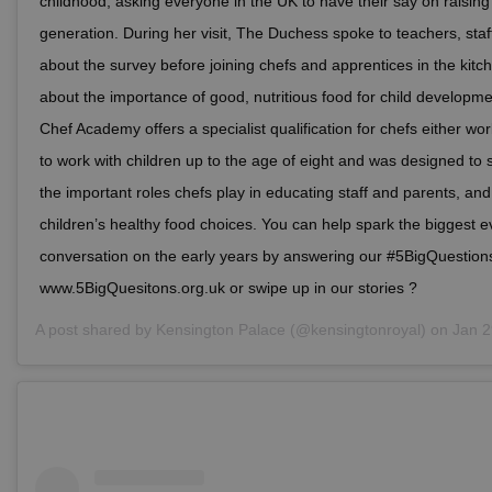
childhood, asking everyone in the UK to have their say on raising
generation. During her visit, The Duchess spoke to teachers, sta
about the survey before joining chefs and apprentices in the kitch
about the importance of good, nutritious food for child develop
Chef Academy offers a specialist qualification for chefs either wo
to work with children up to the age of eight and was designed to 
the important roles chefs play in educating staff and parents, and
children’s healthy food choices. You can help spark the biggest e
conversation on the early years by answering our #5BigQuestions.
www.5BigQuesitons.org.uk or swipe up in our stories ?
A post shared by
Kensington Palace
(@kensingtonroyal) on
Jan 29, 