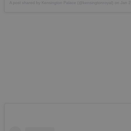
A post shared by
Kensington Palace
(@kensingtonroyal) on
Jan 28, 