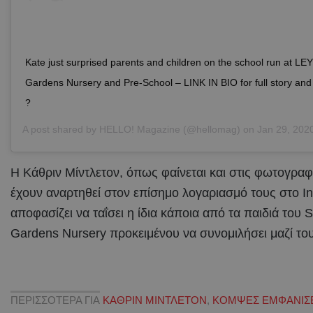
Kate just surprised parents and children on the school run at LE
Gardens Nursery and Pre-School – LINK IN BIO for full story and
?
A post shared by
HELLO! Magazine
(@hellomag) on
Jan 29, 2020 
Η Κάθριν Μίντλετον, όπως φαίνεται και στις φωτογραφ
έχουν αναρτηθεί στον επίσημο λογαριασμό τους στο I
αποφασίζει να ταΐσει η ίδια κάποια από τα παιδιά του S
Gardens Nursery προκειμένου να συνομιλήσει μαζί το
ΠΕΡΙΣΣΟΤΕΡΑ ΓΙΑ
ΚΑΘΡΙΝ ΜΙΝΤΛΕΤΟΝ
,
ΚΟΜΨΕΣ ΕΜΦΑΝΙΣΕ