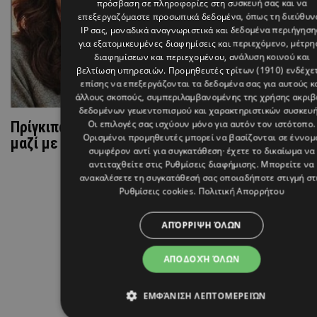
πρόσβαση σε πληροφορίες στη συσκευή σας και να
επεξεργαζόμαστε προσωπικά δεδομένα, όπως τη διεύθυν
IP σας, μοναδικά αναγνωριστικά και δεδομένα περιήγηση
για εξατομικευμένες διαφημίσεις και περιεχόμενο, μέτρη
διαφημίσεων και περιεχομένου, ανάλυση κοινού και
βελτίωση υπηρεσιών.
Προμηθευτές τρίτων (1910)
ενδέχε
επίσης να επεξεργάζονται τα δεδομένα σας για αυτούς κ
άλλους σκοπούς, συμπεριλαμβανομένης της χρήσης ακρι
δεδομένων γεωεντοπισμού και χαρακτηριστικών συσκευή
Οι επιλογές σας ισχύουν μόνο για αυτόν τον ιστότοπο.
Πρίγκιπας William και Catherine Middleton: Μετ
Ορισμένοι προμηθευτές μπορεί να βασίζονται σε έννομ
μαζί με τα παιδιά τους
συμφέρον αντί για συγκατάθεση· έχετε το δικαίωμα να
αντιταχθείτε στις
Ρυθμίσεις διαφήμισης
. Μπορείτε να
ανακαλέσετε τη συγκατάθεσή σας οποιαδήποτε στιγμή στ
Ρυθμίσεις cookies
.
Πολιτική Απορρήτου
ΑΠΌΡΡΙΨΗ ΌΛΩΝ
ΑΠΟΔΟΧΉ ΌΛΩΝ
ΕΜΦΆΝΙΣΗ ΛΕΠΤΟΜΕΡΕΙΏΝ