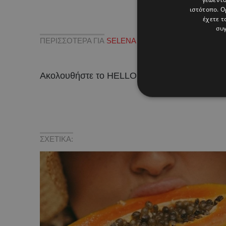
ιστότοπο. Ο
έχετε τ
συγ
ΠΕΡΙΣΣΟΤΕΡΑ ΓΙΑ
SELENA GOMEZ
,
ΜΑΝΙΚΙΟΥΡ
,
ΜΑ
Ακολουθήστε το HELLO σε
και
!
ΣΧΕΤΙΚΑ: