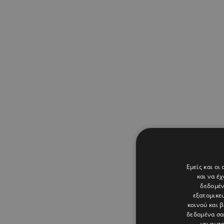
Εμείς και οι
και να έ
δεδομέν
εξατομικε
κοινού και 
δεδομένα σα
γεωεντο