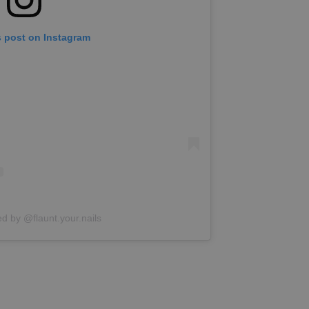
s post on Instagram
d by @flaunt.your.nails