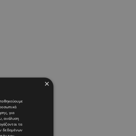
×
 αποθηκεύουμε
προσωπικά
σης, για
υ, ανάλυση
ργάζονται τα
ών δεδομένων
υτόν τον