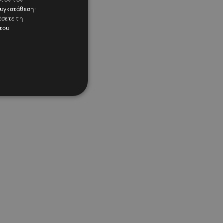
συγκατάθεση·
έσετε τη
του