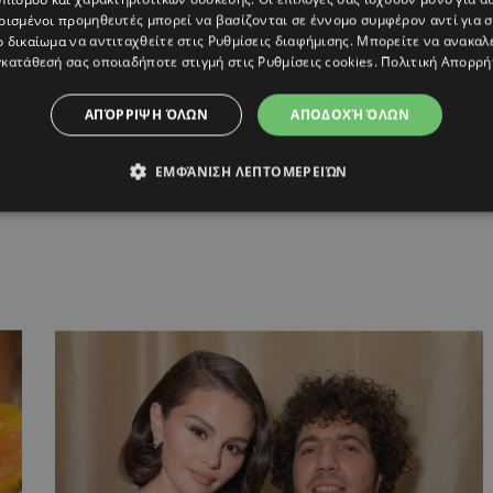
ρισμένοι προμηθευτές μπορεί να βασίζονται σε έννομο συμφέρον αντί για 
ο δικαίωμα να αντιταχθείτε στις
Ρυθμίσεις διαφήμισης
. Μπορείτε να ανακαλ
κατάθεσή σας οποιαδήποτε στιγμή στις
Ρυθμίσεις cookies
.
Πολιτική Απορρή
ΥΡΟ ΒΕΡΝΙΚΙ
,
ΝΥΧΙΑ
ΑΠΌΡΡΙΨΗ ΌΛΩΝ
ΑΠΟΔΟΧΉ ΌΛΩΝ
ΕΜΦΆΝΙΣΗ ΛΕΠΤΟΜΕΡΕΙΏΝ