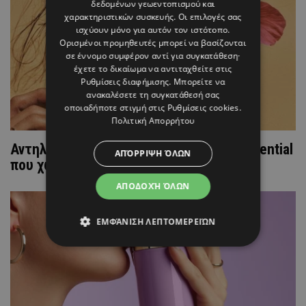
δεδομένων γεωεντοπισμού και
χαρακτηριστικών συσκευής. Οι επιλογές σας
ισχύουν μόνο για αυτόν τον ιστότοπο.
Ορισμένοι προμηθευτές μπορεί να βασίζονται
σε έννομο συμφέρον αντί για συγκατάθεση·
έχετε το δικαίωμα να αντιταχθείτε στις
Ρυθμίσεις διαφήμισης
. Μπορείτε να
ανακαλέσετε τη συγκατάθεσή σας
οποιαδήποτε στιγμή στις
Ρυθμίσεις cookies
.
Πολιτική Απορρήτου
Αντηλιακό σε μορφή stick: Το beauty essential
ΑΠΌΡΡΙΨΗ ΌΛΩΝ
που χωράει παντού
ΑΠΟΔΟΧΉ ΌΛΩΝ
ΕΜΦΆΝΙΣΗ ΛΕΠΤΟΜΕΡΕΙΏΝ