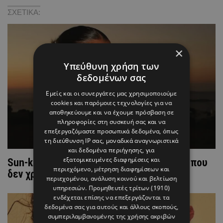
ΣΧΕΤΙΚΑ:
×
Υπεύθυνη χρήση των
δεδομένων σας
Εμείς και οι συνεργάτες μας χρησιμοποιούμε
cookies και παρόμοιες τεχνολογίες για να
αποθηκεύουμε και να έχουμε πρόσβαση σε
πληροφορίες στη συσκευή σας και να
επεξεργαζόμαστε προσωπικά δεδομένα, όπως
τη διεύθυνση IP σας, μοναδικά αναγνωριστικά
και δεδομένα περιήγησης, για
εξατομικευμένες διαφημίσεις και
Sun-kissed beauty: Η καλοκαιρινή λάμψη που
περιεχόμενο, μέτρηση διαφημίσεων και
δεν χρειάζεται ήλιο
περιεχομένου, ανάλυση κοινού και βελτίωση
υπηρεσιών.
Προμηθευτές τρίτων (1910)
ενδέχεται επίσης να επεξεργάζονται τα
δεδομένα σας για αυτούς και άλλους σκοπούς,
συμπεριλαμβανομένης της χρήσης ακριβών