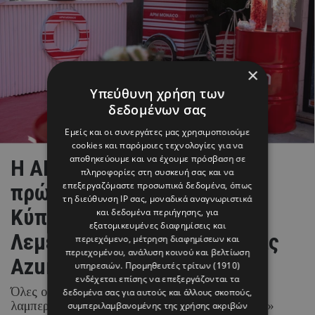
×
Υπεύθυνη χρήση των
δεδομένων σας
Εμείς και οι συνεργάτες μας χρησιμοποιούμε
cookies και παρόμοιες τεχνολογίες για να
αποθηκεύουμε και να έχουμε πρόσβαση σε
Η APM Monaco ανοίξε το
πληροφορίες στη συσκευή σας και να
πρώτο της boutique στην
επεξεργαζόμαστε προσωπικά δεδομένα, όπως
τη διεύθυνση IP σας, μοναδικά αναγνωριστικά
Κύπρο, στην καρδιά της
και δεδομένα περιήγησης, για
εξατομικευμένες διαφημίσεις και
Λεμεσού μέσω της εταιρείας
περιεχόμενο, μέτρηση διαφημίσεων και
περιεχομένου, ανάλυση κοινού και βελτίωση
Azure
υπηρεσιών.
Προμηθευτές τρίτων (1910)
ενδέχεται επίσης να επεξεργάζονται τα
Όλες οι πληροφορίες για τα εγκαίνια και τους
δεδομένα σας για αυτούς και άλλους σκοπούς,
λαμπερούς καλεσμένους που έδωσαν το «παρών»
συμπεριλαμβανομένης της χρήσης ακριβών