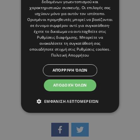
δεδομένων γεωεντοπισμού και
χαρακτηριστικών συσκευής. Οι επιλογές σας
ισχύουν μόνο για αυτόν τον ιστότοπο.
30 ΙΟΥΛΙΟΥ 26 - 16:35
Ορισμένοι προμηθευτές μπορεί να βασίζονται
HELLO! Cyprus
σε έννομο συμφέρον αντί για συγκατάθεση·
έχετε το δικαίωμα να αντιταχθείτε στις
Ρυθμίσεις διαφήμισης
. Μπορείτε να
ανακαλέσετε τη συγκατάθεσή σας
οποιαδήποτε στιγμή στις
Ρυθμίσεις cookies
.
Πολιτική Απορρήτου
ΑΠΌΡΡΙΨΗ ΌΛΩΝ
ΑΠΟΔΟΧΉ ΌΛΩΝ
ΕΜΦΆΝΙΣΗ ΛΕΠΤΟΜΕΡΕΙΏΝ