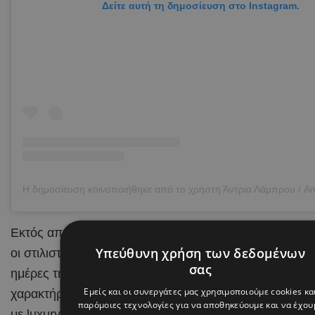
Δείτε αυτή τη δημοσίευση στο Instagram.
Εκτός από την κοινή τους παρουσία, ιδιαίτερο ενδιαφέρ
Υπεύθυνη χρήση των δεδομένων
οι στιλιστικές επιλογές της Άντριας Λάμπρου κατά τις
σας
ημέρες της διοργάνωσης. Δύο εμφανίσεις με εντελώς 
Εμείς και οι συνεργάτες μας χρησιμοποιούμε cookies κα
χαρακτήρα, οι οποίες συνδύασαν τη σύγχρονη street st
παρόμοιες τεχνολογίες για να αποθηκεύουμε και να έχου
με luxury λεπτομέρειες και μερικές από τις μεγαλύτερες