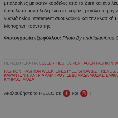
μπαλαρίνες με σατέν κορδέλες από τα Zara και ένα λε
δαντελωτό μαντήλι δεμένο στο κεφάλι, μεγάλα τετράγ
γυαλιά ηλίου, statement σκουλαρίκια και την κλασική L
Monogram τσάντα της.
Φωτογραφία εξωφύλλου:
Photo By andriialambrou 
ΠΕΡΙΣΣΟΤΕΡΑ ΓΙΑ
CELEBRITIES
,
COPENHAGEN FASHION 
FASHION
,
FASHION WEEK
,
LIFESTYLE
,
SHOWBIZ
,
TRENDS
,
ΚΑΡΑΝΤΩΝΗ
,
ΑΝΤΡΙΑ ΛΑΜΠΡΟΥ
,
ΕΒΔΟΜΑΔΑ ΜΟΔΑΣ
,
ΕΜΦΑ
ΚΥΠΡΟΣ
,
ΜΟΔΑ
Ακολουθήστε το HELLO σε
και
!