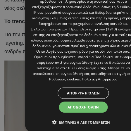
πρόσβαση σε πληροφορίες στη συσκευή σας και να
επεξεργαζόμαστε προσωπικά δεδομένα, όπως τη διεύθυν
νέας σεζόν.
IP σας, μοναδικά αναγνωριστικά και δεδομένα περιήγηση
για εξατομικευμένες διαφημίσεις και περιεχόμενο, μέτρη
Το trench look με την Louis Vuitton γραβάτα
διαφημίσεων και περιεχομένου, ανάλυση κοινού και
βελτίωση υπηρεσιών.
Προμηθευτές τρίτων (1910)
ενδέχε
Για την πρώτη ημέρα, η Άντρια Λάμπρου επένδυσε στη
επίσης να επεξεργάζονται τα δεδομένα σας για αυτούς κ
άλλους σκοπούς, συμπεριλαμβανομένης της χρήσης ακρι
layering, δημιουργώντας ένα κομψό και δομημένο σύν
δεδομένων γεωεντοπισμού και χαρακτηριστικών συσκευή
ανδρόγυνες αναφορές.
Οι επιλογές σας ισχύουν μόνο για αυτόν τον ιστότοπο.
Ορισμένοι προμηθευτές μπορεί να βασίζονται σε έννομ
συμφέρον αντί για συγκατάθεση· έχετε το δικαίωμα να
αντιταχθείτε στις
Ρυθμίσεις διαφήμισης
. Μπορείτε να
ανακαλέσετε τη συγκατάθεσή σας οποιαδήποτε στιγμή στ
Ρυθμίσεις cookies
.
Πολιτική Απορρήτου
ΑΠΌΡΡΙΨΗ ΌΛΩΝ
ΑΠΟΔΟΧΉ ΌΛΩΝ
ΕΜΦΆΝΙΣΗ ΛΕΠΤΟΜΕΡΕΙΏΝ