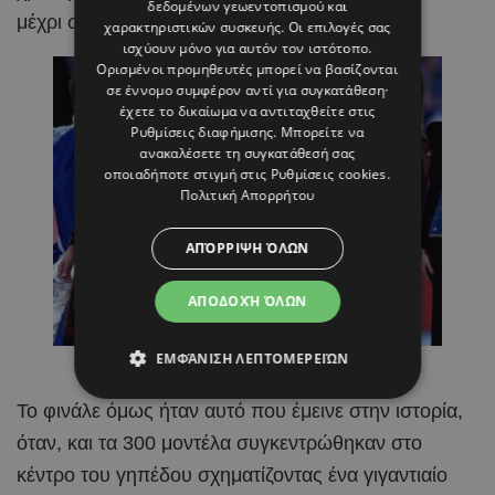
δεδομένων γεωεντοπισμού και
μέχρι σήμερα.
χαρακτηριστικών συσκευής. Οι επιλογές σας
ισχύουν μόνο για αυτόν τον ιστότοπο.
Ορισμένοι προμηθευτές μπορεί να βασίζονται
σε έννομο συμφέρον αντί για συγκατάθεση·
έχετε το δικαίωμα να αντιταχθείτε στις
Ρυθμίσεις διαφήμισης
. Μπορείτε να
ανακαλέσετε τη συγκατάθεσή σας
οποιαδήποτε στιγμή στις
Ρυθμίσεις cookies
.
Πολιτική Απορρήτου
ΑΠΌΡΡΙΨΗ ΌΛΩΝ
ΑΠΟΔΟΧΉ ΌΛΩΝ
ΕΜΦΆΝΙΣΗ ΛΕΠΤΟΜΕΡΕΙΏΝ
Photo By Pinterest – Η Carla Bruni
Το φινάλε όμως ήταν αυτό που έμεινε στην ιστορία,
όταν, και τα 300 μοντέλα συγκεντρώθηκαν στο
κέντρο του γηπέδου σχηματίζοντας ένα γιγαντιαίο