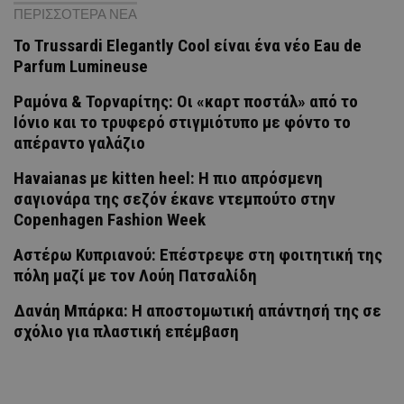
ΠΕΡΙΣΣΟΤΕΡΑ ΝΕΑ
Το Trussardi Elegantly Cool είναι ένα νέο Eau de
Parfum Lumineuse
Ραμόνα & Τορναρίτης: Οι «καρτ ποστάλ» από το
Ιόνιο και το τρυφερό στιγμιότυπο με φόντο το
απέραντο γαλάζιο
Havaianas με kitten heel: Η πιο απρόσμενη
σαγιονάρα της σεζόν έκανε ντεμπούτο στην
Copenhagen Fashion Week
Αστέρω Κυπριανού: Επέστρεψε στη φοιτητική της
πόλη μαζί με τον Λούη Πατσαλίδη
Δανάη Μπάρκα: Η αποστομωτική απάντησή της σε
σχόλιο για πλαστική επέμβαση