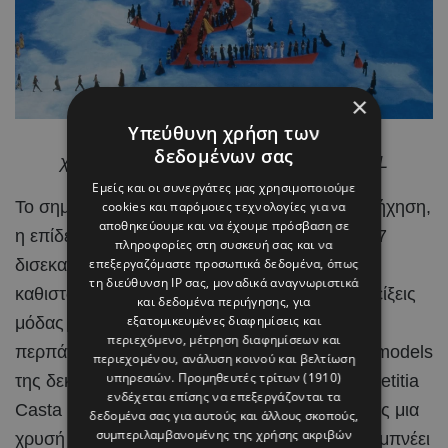
×
Υπεύθυνη χρήση των
Photo By Pinterest – Η πασαρέλα
με το
δεδομένων σας
χαρακτηριστικό κόκκινο μονόγραμμα YSL
Εμείς και οι συνεργάτες μας χρησιμοποιούμε
Το σημαντικότερο όμως ήταν η τηλεοπτική απήχηση,
cookies και παρόμοιες τεχνολογίες για να
αποθηκεύουμε και να έχουμε πρόσβαση σε
η επίδειξη μεταδόθηκε ζωντανά σε περίπου 1,7
πληροφορίες στη συσκευή σας και να
επεξεργαζόμαστε προσωπικά δεδομένα, όπως
δισεκατομμύρια τηλεθεατές σε όλο τον κόσμο,
τη διεύθυνση IP σας, μοναδικά αναγνωριστικά
καθιστώντας τη μία από τις πιο διάσημες επιδείξεις
και δεδομένα περιήγησης, για
εξατομικευμένες διαφημίσεις και
μόδας όλων των εποχών. Στην πασαρέλα
περιεχόμενο, μέτρηση διαφημίσεων και
περπάτησαν μερικά από τα μεγαλύτερα supermodels
περιεχομένου, ανάλυση κοινού και βελτίωση
υπηρεσιών.
Προμηθευτές τρίτων (1910)
της δεκαετίας του ’90, όπως οι Carla Bruni, Laetitia
ενδέχεται επίσης να επεξεργάζονται τα
Casta και Adriana Karembeu, εκπροσωπώντας μια
δεδομένα σας για αυτούς και άλλους σκοπούς,
συμπεριλαμβανομένης της χρήσης ακριβών
χρυσή εποχή της μόδας που εξακολουθεί να εμπνέει