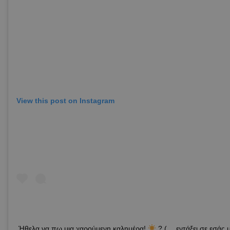
View this post on Instagram
Ήθελα να πω μια χαρούμενη καλημέρα!
? (… εντάξει σε εσάς 