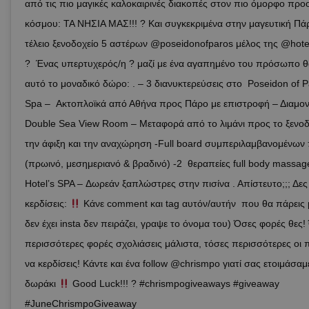
από τις πιο μαγικές καλοκαιρινές διακοπές στον πιο όμορφο προ
κόσμου: ΤΑ ΝΗΣΙΑ ΜΑΣ!!! ? Και συγκεκριμένα στην μαγευτική Πάρ
τέλειο ξενοδοχείο 5 αστέρων @poseidonofparos μέλος της @hote
? Ένας υπερτυχερός/η ? μαζί με ένα αγαπημένο του πρόσωπο θα
αυτό το μοναδικό δώρο: . – 3 διανυκτερεύσεις στο Poseidon of P
Spa – Ακτοπλοϊκά από Αθήνα προς Πάρο με επιστροφή – Διαμον
Double Sea View Room – Μεταφορά από το λιμάνι προς το ξενοδ
την άφιξη και την αναχώρηση -Full board συμπεριλαμβανομένων
(πρωινό, μεσημεριανό & βραδινό) -2 θεραπείες full body massage
Hotel’s SPA – Δωρεάν ξαπλώστρες στην πισίνα . Απίστευτο;;; Δε
κερδίσεις:
Κάνε comment και tag αυτόν/αυτήν που θα πάρεις μ
δεν έχει insta δεν πειράζει, γραψε το όνομα του) Όσες φορές θες!
περισσότερες φορές σχολιάσεις μάλιστα, τόσες περισσότερες οι 
να κερδίσεις! Κάντε και ένα follow @chrismpo γιατί σας ετοιμάσαμε
δωράκι
Good Luck!!! ? #chrismpogiveaways #giveaway
#JuneChrismpoGiveaway