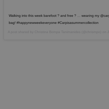
Walking into this week barefoot ? and free ? … wearing my @carpi
bag! #happynewweekeveryone #Carpisasummercollection
A post shared by
Christina Bompa Tanimanides
(@chrismpo) on
Ju