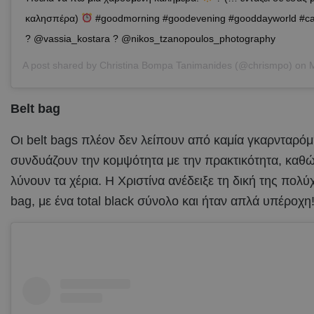
καλησπέρα)
#goodmorning #goodevening #gooddayworld #ca
? @vassia_kostara ? @nikos_tzanopoulos_photography
A post shared by
Christina Bompa Tanimanides
(@chrismpo) on
Ma
Belt bag
Oι belt bags πλέον δεν λείπουν από καμία γκαρνταρόμ
συνδυάζουν την κομψότητα με την πρακτικότητα, καθ
λύνουν τα χέρια. Η Χριστίνα ανέδειξε τη δική της πολύ
bag, με ένα total black σύνολο και ήταν απλά υπέροχη