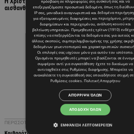
Η Χριστίνα Μπόμπα αποκαλύπτει: “Μου πήρε ένα
πρόσβαση σε πληροφορίες στη συσκευή σας και να
αισθανθώ ξανά σεξουαλικό ον”
επεξεργαζόμαστε προσωπικά δεδομένα, όπως τη διεύθυν
IP σας, μοναδικά αναγνωριστικά και δεδομένα περιήγηση
για εξατομικευμένες διαφημίσεις και περιεχόμενο, μέτρη
διαφημίσεων και περιεχομένου, ανάλυση κοινού και
βελτίωση υπηρεσιών.
Προμηθευτές τρίτων (1910)
ενδέχε
επίσης να επεξεργάζονται τα δεδομένα σας για αυτούς κ
άλλους σκοπούς, συμπεριλαμβανομένης της χρήσης ακρι
δεδομένων γεωεντοπισμού και χαρακτηριστικών συσκευή
Οι επιλογές σας ισχύουν μόνο για αυτόν τον ιστότοπο.
Ορισμένοι προμηθευτές μπορεί να βασίζονται σε έννομ
συμφέρον αντί για συγκατάθεση· έχετε το δικαίωμα να
αντιταχθείτε στις
Ρυθμίσεις διαφήμισης
. Μπορείτε να
ανακαλέσετε τη συγκατάθεσή σας οποιαδήποτε στιγμή στ
Ρυθμίσεις cookies
.
Πολιτική Απορρήτου
ΑΠΌΡΡΙΨΗ ΌΛΩΝ
ΑΠΟΔΟΧΉ ΌΛΩΝ
ΠΕΡΙΣΣΟΤΕΡΑ ΝΕΑ
ΕΜΦΆΝΙΣΗ ΛΕΠΤΟΜΕΡΕΙΏΝ
Κριθαρότο cacio e pepe