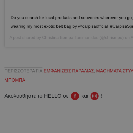
Do you search for local products and souvenirs wherever you go
wearing my most exotic belt bag by @carpisaofficial #CarpisaSpr
A post shared by
Christina Bompa Tanimanides
(@chrismpo) on
Ap
ΠΕΡΙΣΣΟΤΕΡΑ ΓΙΑ
ΕΜΦΑΝΙΣΕΙΣ ΠΑΡΑΛΙΑΣ
,
ΜΑΘΗΜΑΤΑ ΣΤΥ
ΜΠΟΜΠΑ
Ακολουθήστε το HELLO σε
και
!