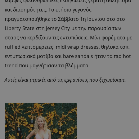
κομψές φιλανθρωπικές εκδηλώσεις γεμάτη αθλητισμό
και διασημότητες. Το ετήσιο γεγονός
πραγματοποιήθηκε το Σάββατο 1η Ιουνίου στο
στο
Liberty
State
στη
Jersey City
με την παρουσία των
σταρς να κερδίζουν τις εντυπώσεις.
Μίνι φορέματα με
ruffled
λεπτομέρειες, midi wrap
dresses,
θηλυκά τοπ,
εντυπωσιακά μοτίβο και
bare sandals
ήταν τα πιο
hot
trend
που μαγνήτισαν τα βλέμματα.
Αυτές είναι μερικές από τις εμφανίσεις που ξεχωρίσαμε.