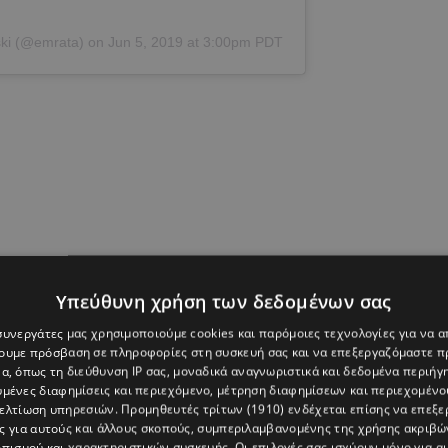
ki
(@emrata) on
Jun 5, 2019 at 3:00pm PDT
Υπεύθυνη χρήση των δεδομένων σας
 συνεργάτες μας χρησιμοποιούμε cookies και παρόμοιες τεχνολογίες για να
χουμε πρόσβαση σε πληροφορίες στη συσκευή σας και να επεξεργαζόμαστε 
α, όπως τη διεύθυνση IP σας, μοναδικά αναγνωριστικά και δεδομένα περιήγη
υμένες διαφημίσεις και περιεχόμενο, μέτρηση διαφημίσεων και περιεχομένο
βελτίωση υπηρεσιών.
Προμηθευτές τρίτων (1910)
ενδέχεται επίσης να επεξε
ς για αυτούς και άλλους σκοπούς, συμπεριλαμβανομένης της χρήσης ακριβ
πισμού και χαρακτηριστικών συσκευής. Οι επιλογές σας ισχύουν μόνο για α