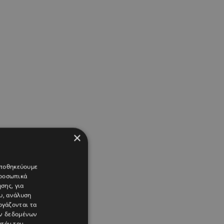
×
 αποθηκεύουμε
προσωπικά
σης, για
υ, ανάλυση
ργάζονται τα
ών δεδομένων
υτόν τον