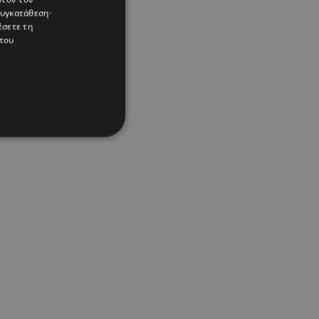
συγκατάθεση·
έσετε τη
του