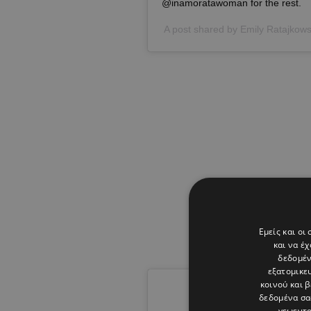
@inamoratawoman for the rest.
A post shared by
Emily Ratajkows
Εμείς και οι
και να έ
δεδομέν
εξατομικε
κοινού και 
δεδομένα σα
γεωεντο