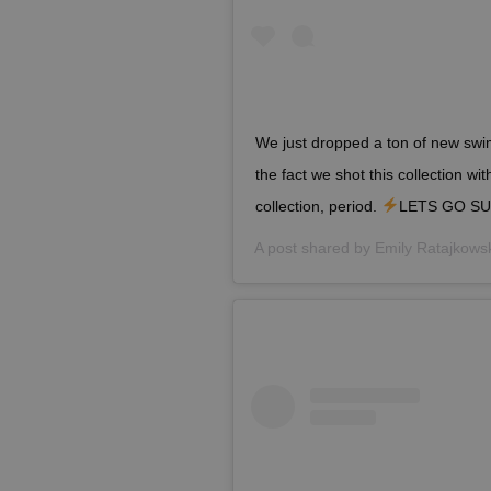
We just dropped a ton of new sw
the fact we shot this collection wi
collection, period.
LETS GO S
A post shared by
Emily Ratajkowsk