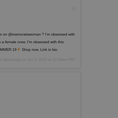
im on @inamoratawoman ? I’m obsessed with
th a female crew. I’m obsessed with this
UMMER 19
Shop now. Link in bio.
i
(@emrata) on
Jun 5, 2019 at 10:59am PDT