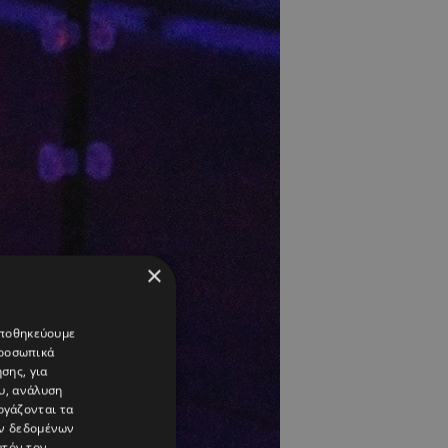
×
 αποθηκεύουμε
προσωπικά
σης, για
υ, ανάλυση
ργάζονται τα
ών δεδομένων
υτόν τον