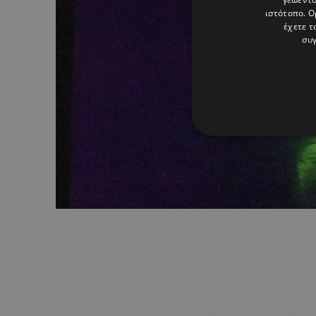
ιστότοπο. Ο
έχετε τ
συγ