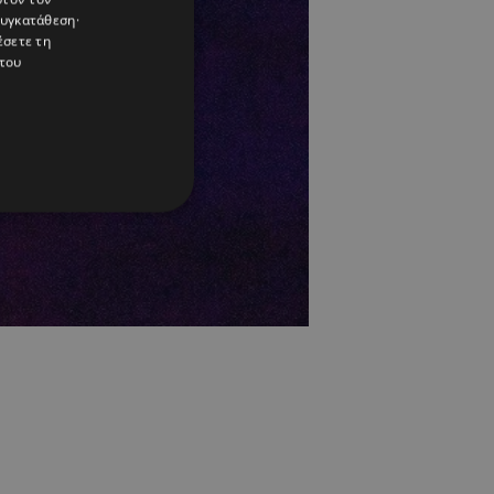
συγκατάθεση·
έσετε τη
του