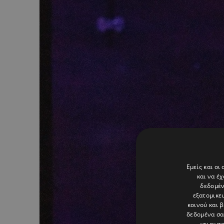
Εμείς και οι
και να έ
δεδομέν
εξατομικε
κοινού και 
δεδομένα σα
γεωεντο