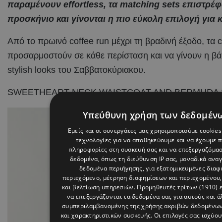
παραμένουν effortless, τα matching sets επιστρέ
προσκήνιο και γίνονται η πιο εύκολη επιλογή για
Από το πρωινό coffee run μέχρι τη βραδινή έξοδο, τα
προσαρμοστούν σε κάθε περίσταση και να γίνουν η βάσ
stylish looks του Σαββατοκύριακου.
SWEETHEART NECK WAISTCOAT AND BERMUDA 
Υπεύθυνη χρήση των δεδομέν
Εμείς και οι συνεργάτες μας χρησιμοποιούμε cookies
τεχνολογίες για να αποθηκεύουμε και να έχουμε 
πληροφορίες στη συσκευή σας και να επεξεργαζόμα
δεδομένα, όπως τη διεύθυνση IP σας, μοναδικά αναγ
δεδομένα περιήγησης, για εξατομικευμένες διαφη
περιεχόμενο, μέτρηση διαφημίσεων και περιεχομένου,
και βελτίωση υπηρεσιών.
Προμηθευτές τρίτων (1910)
ε
να επεξεργάζονται τα δεδομένα σας για αυτούς και ά
συμπεριλαμβανομένης της χρήσης ακριβών δεδομένω
και χαρακτηριστικών συσκευής. Οι επιλογές σας ισχύου