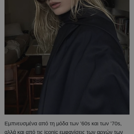
Εμπνευσμένα από τη μόδα των ’60s και των ’70s,
αλλά και από τις iconic εμφανίσεις των αρχών των