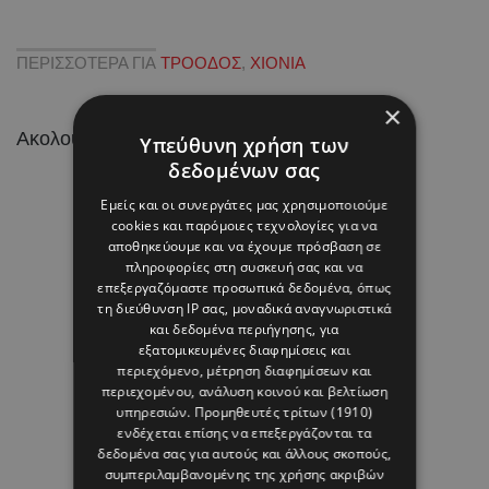
ΠΕΡΙΣΣΟΤΕΡΑ ΓΙΑ
ΤΡΟΟΔΟΣ
,
ΧΙΟΝΙΑ
×
Ακολουθήστε το HELLO σε
και
!
Υπεύθυνη χρήση των
δεδομένων σας
Εμείς και οι συνεργάτες μας χρησιμοποιούμε
cookies και παρόμοιες τεχνολογίες για να
αποθηκεύουμε και να έχουμε πρόσβαση σε
πληροφορίες στη συσκευή σας και να
επεξεργαζόμαστε προσωπικά δεδομένα, όπως
τη διεύθυνση IP σας, μοναδικά αναγνωριστικά
και δεδομένα περιήγησης, για
εξατομικευμένες διαφημίσεις και
περιεχόμενο, μέτρηση διαφημίσεων και
περιεχομένου, ανάλυση κοινού και βελτίωση
υπηρεσιών.
Προμηθευτές τρίτων (1910)
ενδέχεται επίσης να επεξεργάζονται τα
δεδομένα σας για αυτούς και άλλους σκοπούς,
συμπεριλαμβανομένης της χρήσης ακριβών