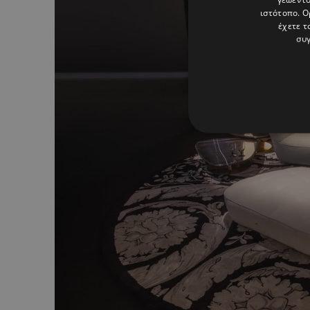
ιστότοπο. Ο
έχετε τ
συγ