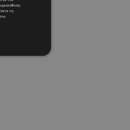
συγκατάθεση·
έσετε τη
του