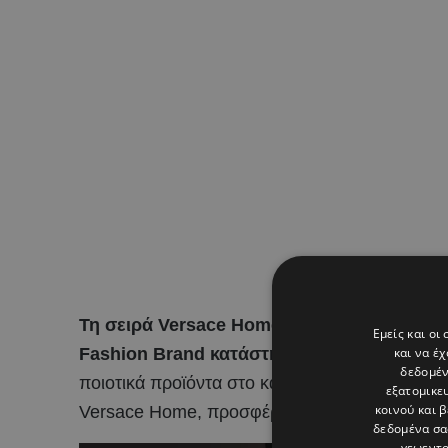
Τη σειρά Versace Home, φέρνει αποκλειστι
Εμείς και οι
και να έ
Fashion Brand κατάστημα Exclusive by And
δεδομέν
ποιοτικά προϊόντα στο καταναλωτικό κοινό, το
εξατομικε
κοινού και 
Versace Home, προσφέροντας μια αίσθηση πολ
δεδομένα σα
γεωεντο