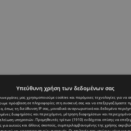
Υπεύθυνη χρήση των δεδομένων σας
κά στην Κύπρο η εταιρεία Andreotti Ltd στο
 συνεργάτες μας χρησιμοποιούμε cookies και παρόμοιες τεχνολογίες για να
χουμε πρόσβαση σε πληροφορίες στη συσκευή σας και να επεξεργαζόμαστε 
reotti.
Με στόχο να προσφέρει τα καλύτερα και πιο
α, όπως τη διεύθυνση IP σας, μοναδικά αναγνωριστικά και δεδομένα περιήγη
 κατάστημα Exclusive by Andreotti παρουσιάζει τη σειρά
υμένες διαφημίσεις και περιεχόμενο, μέτρηση διαφημίσεων και περιεχομένο
βελτίωση υπηρεσιών.
Προμηθευτές τρίτων (1910)
ενδέχεται επίσης να επεξε
υτέλειας σε κάθε γωνιά του σπιτιού σας.
ς για αυτούς και άλλους σκοπούς, συμπεριλαμβανομένης της χρήσης ακριβ
πισμού και χαρακτηριστικών συσκευής. Οι επιλογές σας ισχύουν μόνο για α