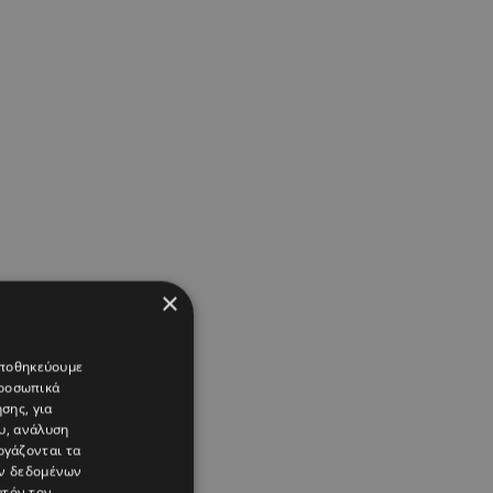
×
 αποθηκεύουμε
προσωπικά
σης, για
υ, ανάλυση
ργάζονται τα
ών δεδομένων
υτόν τον