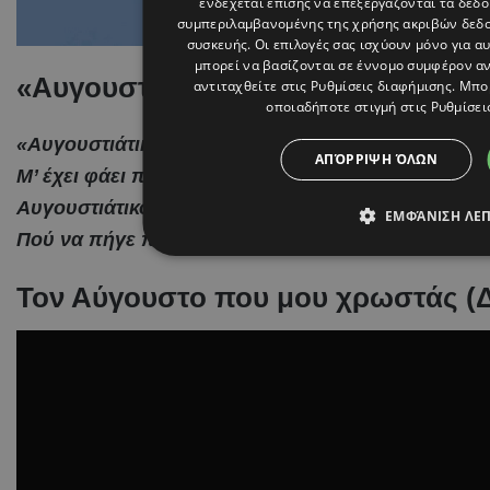
ενδέχεται επίσης να επεξεργάζονται τα δεδο
συμπεριλαμβανομένης της χρήσης ακριβών δεδ
συσκευής. Οι επιλογές σας ισχύουν μόνο για α
μπορεί να βασίζονται σε έννομο συμφέρον αντ
«Αυγουστιάτικο Φεγγάρι» (διάφορες
αντιταχθείτε στις
Ρυθμίσεις διαφήμισης
. Μπο
οποιαδήποτε στιγμή στις
Ρυθμίσει
«Αυγουστιάτικο φεγγάρι όσα σου ‘χω πει
ΑΠΌΡΡΙΨΗ ΌΛΩΝ
Μ’ έχει φάει πάλι η έννοια που ‘φυγε αυτή
Αυγουστιάτικο φεγγάρι που ‘σαι σαν φωτιά
ΕΜΦΆΝΙΣΗ ΛΕ
Πού να πήγε πού γυρίζει πεσ μου πού γυρνά πού
Τον Αύγουστο που μου χρωστάς (