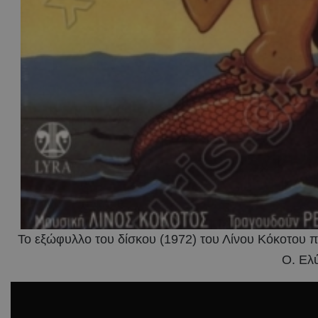
Το εξώφυλλο του δίσκου (1972) του Λίνου Κόκοτου πο
Ο. Ελύ