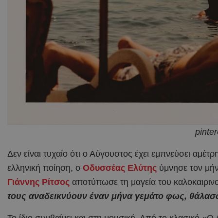
pinter
Δεν είναι τυχαίο ότι ο Αύγουστος έχει εμπνεύσει αμέτ
ελληνική ποίηση, ο
Οδυσσέας Ελύτης
ύμνησε τον μήν
Γιάννης Ρίτσος
αποτύπωσε τη μαγεία του καλοκαιρι
τους αναδεικνύουν έναν μήνα γεμάτο φως, θάλασσ