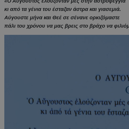
«Ο Αύγουστος ελούζονταν μες στην αστροφεγγιά
κι από τα γένια του έσταζαν άστρα και γιασεμιά.
Αύγουστε μήνα και Θεέ σε σένανε ορκιζόμαστε
πάλι του χρόνου να μας βρεις στο βράχο να φιλιό