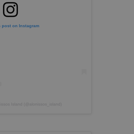
s post on Instagram
issos Island (@alonissos_island)