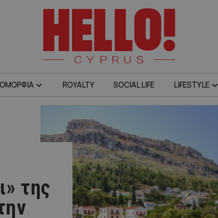
ΟΜΟΡΦΙΑ
ROYALTY
SOCIAL LIFE
LIFESTYLE
ι» της
την