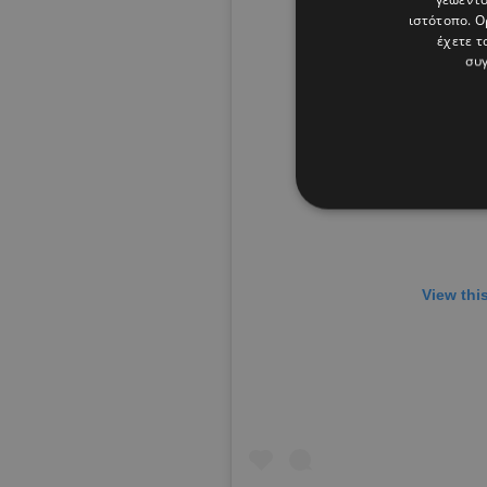
ιστότοπο. Ο
έχετε τ
συγ
View thi