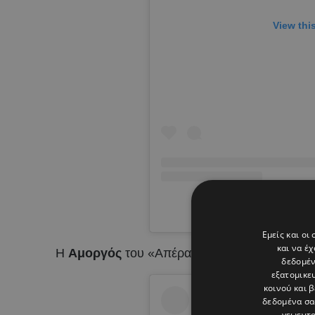
View thi
A post shared by
Εμείς και οι
και να έ
Η
Αμοργός
του «Απέραντου Γαλάζιου».
δεδομέν
εξατομικε
κοινού και 
δεδομένα σα
γεωεντο