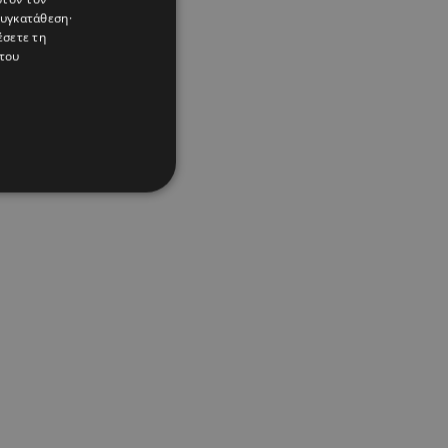
συγκατάθεση·
έσετε τη
του