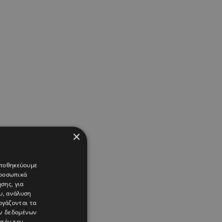
×
 αποθηκεύουμε
προσωπικά
σης, για
υ, ανάλυση
ργάζονται τα
ών δεδομένων
υτόν τον