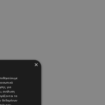
×
 αποθηκεύουμε
προσωπικά
σης, για
υ, ανάλυση
ργάζονται τα
ών δεδομένων
υτόν τον