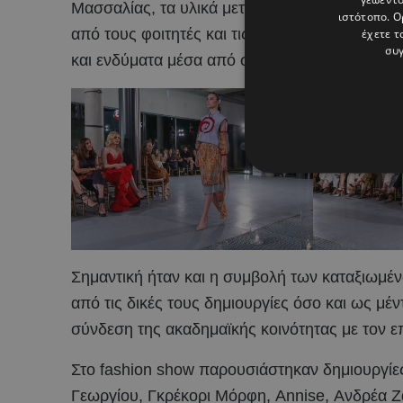
Μασσαλίας, τα υλικά μεταφέρθηκαν στο Πανεπ
ιστότοπο. Ο
από τους φοιτητές και τις φοιτήτριες σε νέες 
έχετε τ
συγ
και ενδύματα μέσα από σύγχρονες τεχνικές και
Σημαντική ήταν και η συμβολή των καταξιωμέ
από τις δικές τους δημιουργίες όσο και ως μέ
σύνδεση της ακαδημαϊκής κοινότητας με τον ε
Στο fashion show παρουσιάστηκαν δημιουργίε
Γεωργίου, Γκρέκορι Μόρφη, Annise, Ανδρέα Ζ