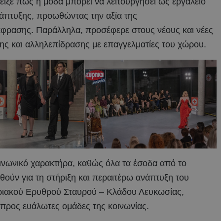
ιξε πως η μόδα μπορεί να λειτουργήσει ως εργαλείο
νάπτυξης, προωθώντας την αξία της
κφρασης. Παράλληλα, προσέφερε στους νέους και νέες
ς και αλληλεπίδρασης με επαγγελματίες του χώρου.
οινωνικό χαρακτήρα, καθώς όλα τα έσοδα από το
ούν για τη στήριξη και περαιτέρω ανάπτυξη του
ριακού Ερυθρού Σταυρού – Κλάδου Λευκωσίας,
προς ευάλωτες ομάδες της κοινωνίας.