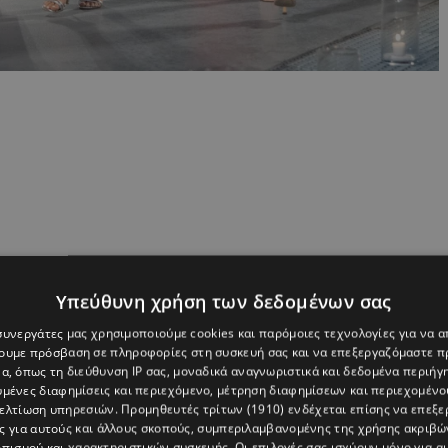
Υπεύθυνη χρήση των δεδομένων σας
 συνεργάτες μας χρησιμοποιούμε cookies και παρόμοιες τεχνολογίες για να
χουμε πρόσβαση σε πληροφορίες στη συσκευή σας και να επεξεργαζόμαστε 
α, όπως τη διεύθυνση IP σας, μοναδικά αναγνωριστικά και δεδομένα περιήγη
υμένες διαφημίσεις και περιεχόμενο, μέτρηση διαφημίσεων και περιεχομένο
ρυθρό Σταυρό – Κλάδο Λευκωσίας, όπου εθελοντές και
βελτίωση υπηρεσιών.
Προμηθευτές τρίτων (1910)
ενδέχεται επίσης να επεξε
ρώσει τον κύκλο ζωής τους. Με τη στήριξη του Εύρηκα
ς για αυτούς και άλλους σκοπούς, συμπεριλαμβανομένης της χρήσης ακριβ
πισμού και χαρακτηριστικών συσκευής. Οι επιλογές σας ισχύουν μόνο για α