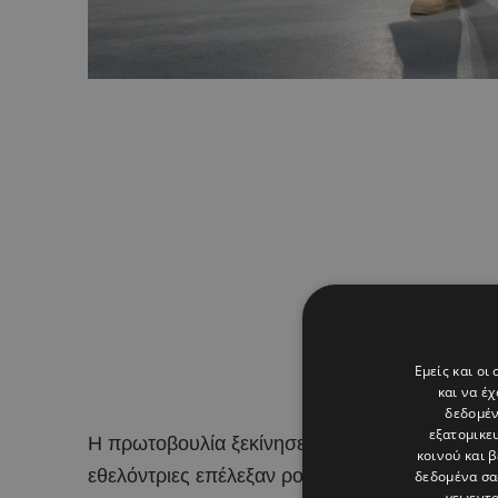
Εμείς και οι
και να έ
δεδομέν
εξατομικε
Η πρωτοβουλία ξεκίνησε από τον Κυπριακό Ε
κοινού και 
εθελόντριες επέλεξαν ρούχα που είχαν ολοκλη
δεδομένα σα
γεωεντο