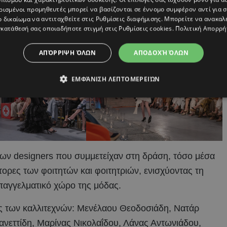
ιστήμιο Frederick και μεταμορφώθηκαν δημιουργικά
ρισμένοι προμηθευτές μπορεί να βασίζονται σε έννομο συμφέρον αντί για 
σχεδιαστικές προτάσεις, δίνοντας νέα πνοή σε υφάσματα
ο δικαίωμα να αντιταχθείτε στις
Ρυθμίσεις διαφήμισης
. Μπορείτε να ανακαλ
κατάθεσή σας οποιαδήποτε στιγμή στις
Ρυθμίσεις cookies
.
Πολιτική Απορρή
 καλλιτεχνική έκφραση.
ΑΠΌΡΡΙΨΗ ΌΛΩΝ
ΑΠΟΔΟΧΉ ΌΛΩΝ
ΕΜΦΆΝΙΣΗ ΛΕΠΤΟΜΕΡΕΙΏΝ
νων designers που συμμετείχαν στη δράση, τόσο μέσα
ντορες των φοιτητών και φοιτητριών, ενισχύοντας τη
παγγελματικό χώρο της μόδας.
ς των καλλιτεχνών: Μενέλαου Θεοδοσιάδη, Νατάρ
ανεττίδη, Μαρίνας Νικολαΐδου, Λάνας Αντωνιάδου,