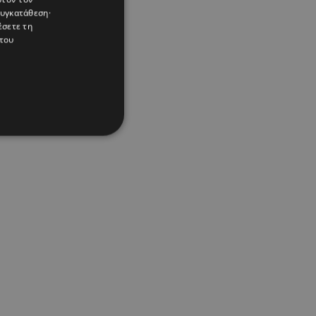
συγκατάθεση·
έσετε τη
του