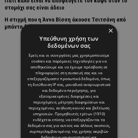
Γιατί καλό είναι να αποφεύγετε τον καφέ όταν το
στομάχι σας είναι άδειο
H στιγμή που η Άννα Βίσση άκουσε Τσιτσάνη από
μπάντα δρόμου
×
Υπεύθυνη χρήση των
δεδομένων σας
Εμείς και οι συνεργάτες μας χρησιμοποιούμε
cookies και παρόμοιες τεχνολογίες για να
αποθηκεύουμε και να έχουμε πρόσβαση σε
πληροφορίες στη συσκευή σας και να
επεξεργαζόμαστε προσωπικά δεδομένα, όπως
τη διεύθυνση IP σας, μοναδικά αναγνωριστικά
και δεδομένα περιήγησης, για
εξατομικευμένες διαφημίσεις και
περιεχόμενο, μέτρηση διαφημίσεων και
περιεχομένου, ανάλυση κοινού και βελτίωση
υπηρεσιών.
Προμηθευτές τρίτων (1910)
ενδέχεται επίσης να επεξεργάζονται τα
δεδομένα σας για αυτούς και άλλους σκοπούς,
συμπεριλαμβανομένης της χρήσης ακριβών
δεδομένων γεωεντοπισμού και