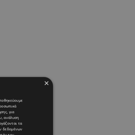
×
 αποθηκεύουμε
προσωπικά
σης, για
υ, ανάλυση
ργάζονται τα
ών δεδομένων
υτόν τον