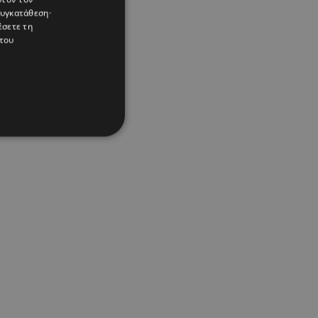
συγκατάθεση·
έσετε τη
του