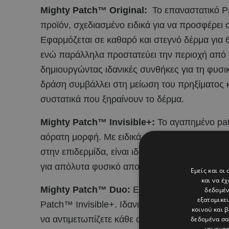
Mighty Patch™ Original:
Το επαναστατικό Pa
προϊόν, σχεδιασμένο ειδικά για να προσφέρει
Εφαρμόζεται σε καθαρό και στεγνό δέρμα για
ενώ παράλληλα προστατεύει την περιοχή από τ
δημιουργώντας ιδανικές συνθήκες για τη φυσι
δράση συμβάλλει στη μείωση του πρηξίματος κ
συστατικά που ξηραίνουν το δέρμα.
Mighty Patch™ Invisible+:
Το αγαπημένο patc
αόρατη μορφή. Με ειδικά σχεδιασμένες άκρες
στην επιδερμίδα, είναι ιδανικό για χρήση κατά
για απόλυτα φυσικό αποτέλεσμα χωρίς συμβιβ
Εμείς και οι
και να έ
Mighty Patch™ Duo:
Eνα πρακτικό πακέτο πο
δεδομέν
εξατομικε
Patch™ Invisible+. Ιδανικό για χρήση εν κινή
κοινού και 
να αντιμετωπίζετε κάθε ανεπιθύμητο σπυράκι,
δεδομένα σα
γεωεντο