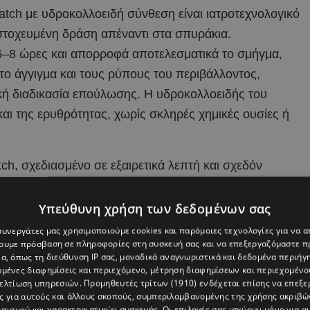
tch με υδροκολλοειδή σύνθεση είναι ιατροτεχνολογικό
 στοχευμένη δράση απέναντι στα σπυράκια.
 6–8 ώρες και απορροφά αποτελεσματικά το σμήγμα,
ο άγγιγμα και τους ρύπους του περιβάλλοντος,
κή διαδικασία επούλωσης. Η υδροκολλοειδής του
αι της ερυθρότητας, χωρίς σκληρές χημικές ουσίες ή
h, σχεδιασμένο σε εξαιρετικά λεπτή και σχεδόν
 που εφαρμόζουν άψογα και “σβήνουν” οπτικά πάνω
 τη διάρκεια της ημέρας, ακόμη και κάτω από μακιγιάζ
Υπεύθυνη χρήση των δεδομένων σας
ασμούς στην αποτελεσματικότητα.
 συνεργάτες μας χρησιμοποιούμε cookies και παρόμοιες τεχνολογίες για να
χουμε πρόσβαση σε πληροφορίες στη συσκευή σας και να επεξεργαζόμαστε 
υ συνδυάζει τα Mighty Patch™ Original και Mighty
α, όπως τη διεύθυνση IP σας, μοναδικά αναγνωριστικά και δεδομένα περιήγη
υμένες διαφημίσεις και περιεχόμενο, μέτρηση διαφημίσεων και περιεχομένο
σει, το Mighty Patch™ Duo Pack προσφέρει την ευελιξία
βελτίωση υπηρεσιών.
Προμηθευτές τρίτων (1910)
ενδέχεται επίσης να επεξε
 χαρίζοντάς σας τα πλεονεκτήματα και των δύο
ς για αυτούς και άλλους σκοπούς, συμπεριλαμβανομένης της χρήσης ακριβ
πισμού και χαρακτηριστικών συσκευής. Οι επιλογές σας ισχύουν μόνο για α