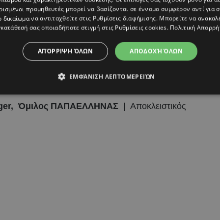
ρισμένοι προμηθευτές μπορεί να βασίζονται σε έννομο συμφέρον αντί για 
ο δικαίωμα να αντιταχθείτε στις
Ρυθμίσεις διαφήμισης
. Μπορείτε να ανακαλ
ή με πιο άμεσο και αληθινό τρόπο και αυτό θέλαμε να
κατάθεσή σας οποιαδήποτε στιγμή στις
Ρυθμίσεις cookies
.
Πολιτική Απορρή
δήλωση. Να γνωρίσει ο κόσμος τα προϊόντα, αλλά και
ΑΠΌΡΡΙΨΗ ΌΛΩΝ
ΑΠΟΔΟΧΉ ΌΛΩΝ
το δέρμα και την καθημερινή φροντίδα του. Η Hero.
ην επιστήμη και την αυτοαποδοχή — και αυτό θέλουμε να
ΕΜΦΆΝΙΣΗ ΛΕΠΤΟΜΕΡΕΙΏΝ
ager, Όμιλος ΠΑΠΑΕΛΛΗΝΑΣ
| Αποκλειστικός