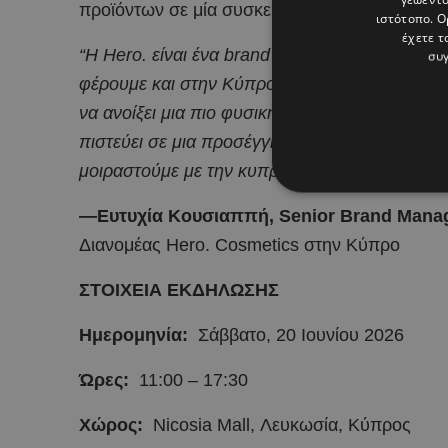
προϊόντων σε μία συσκευασία.
ιστότοπο. Ο
έχετε τ
“Η Hero. είναι ένα brand που μιλά για την ακμ
συγ
φέρουμε και στην Κύπρο μέσα από αυτή την εκ
να ανοίξει μια πιο φυσική συζήτηση γύρω από 
πιστεύει σε μια προσέγγιση που βασίζεται στ
μοιραστούμε με την κυπριακή κοινότητά μας.”
—Eυτυχία Κουσιαππή, Senior Brand Man
Διανομέας Hero. Cosmetics στην Κύπρο
ΣΤΟΙΧΕΙΑ ΕΚΔΗΛΩΣΗΣ
Ημερομηνία:
Σάββατο, 20 Ιουνίου 2026
Ώρες:
11:00 – 17:30
Χώρος:
Nicosia Mall, Λευκωσία, Κύπρος