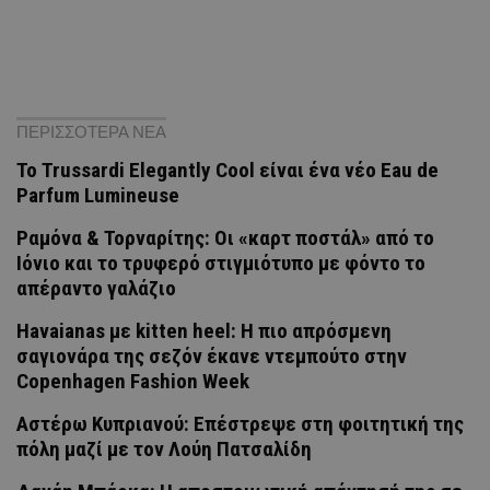
ΠΕΡΙΣΣΟΤΕΡΑ ΝΕΑ
Το Trussardi Elegantly Cool είναι ένα νέο Eau de
Parfum Lumineuse
Ραμόνα & Τορναρίτης: Οι «καρτ ποστάλ» από το
Ιόνιο και το τρυφερό στιγμιότυπο με φόντο το
απέραντο γαλάζιο
Havaianas με kitten heel: Η πιο απρόσμενη
σαγιονάρα της σεζόν έκανε ντεμπούτο στην
Copenhagen Fashion Week
Αστέρω Κυπριανού: Επέστρεψε στη φοιτητική της
πόλη μαζί με τον Λούη Πατσαλίδη