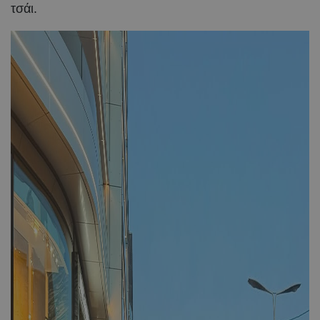
τσάι.