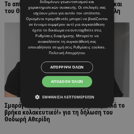
δεδομένων γεωεντοπισμού και
Το απίθανο σπίτι της Σμαράγδας Καρύδη και
χαρακτηριστικών συσκευής. Οι επιλογές σας
του Θοδωρή Αθερίδη με θέα την Ακρόπολη
ισχύουν μόνο για αυτόν τον ιστότοπο.
Ορισμένοι προμηθευτές μπορεί να βασίζονται
σε έννομο συμφέρον αντί για συγκατάθεση·
έχετε το δικαίωμα να αντιταχθείτε στις
Ρυθμίσεις διαφήμισης
. Μπορείτε να
ανακαλέσετε τη συγκατάθεσή σας
οποιαδήποτε στιγμή στις
Ρυθμίσεις cookies
.
Πολιτική Απορρήτου
ΑΠΌΡΡΙΨΗ ΌΛΩΝ
ΑΠΟΔΟΧΉ ΌΛΩΝ
ΕΜΦΆΝΙΣΗ ΛΕΠΤΟΜΕΡΕΙΏΝ
Σμαράγδα Καρύδι: «Δεν το περίμενα, αλλά το
βρήκα κολακευτικό!» για τη δήλωση του
Θοδωρή Αθερίδη