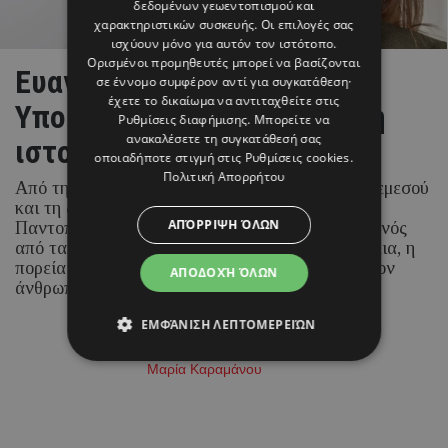
δεδομένων γεωεντοπισμού και
χαρακτηριστικών συσκευής. Οι επιλογές σας
ισχύουν μόνο για αυτόν τον ιστότοπο.
Ορισμένοι προμηθευτές μπορεί να βασίζονται
Ευανθία Τσολάκη: Η νέα
σε έννομο συμφέρον αντί για συγκατάθεση·
έχετε το δικαίωμα να αντιταχθείτε στις
Υπουργός Μεταφορών και η
Ρυθμίσεις διαφήμισης
. Μπορείτε να
ανακαλέσετε τη συγκατάθεσή σας
ιστορία της αναδοχής
οποιαδήποτε στιγμή στις
Ρυθμίσεις cookies
.
Πολιτική Απορρήτου
Από την κοινωνική δράση στους δρόμους της Λεμεσού
και τη δημιουργία του πρώτου Κοινωνικού
ΑΠΌΡΡΙΨΗ ΌΛΩΝ
Παντοπωλείου της Κύπρου μέχρι την ανάληψη ενός
από τα πιο απαιτητικά κυβερνητικά χαρτοφυλάκια, η
πορεία της νέας Υπουργού έχει στο επίκεντρο τον
ΑΠΟΔΟΧΉ ΌΛΩΝ
άνθρωπο.
ΕΜΦΆΝΙΣΗ ΛΕΠΤΟΜΕΡΕΙΏΝ
05 ΑΥΓΟΥΣΤΟΥ 26 - 15:14
Μαρία Καραμάνου