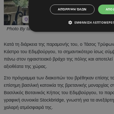
ΑΠΌΡΡΙΨΗ ΌΛΩΝ
ΑΠΟ
ΕΜΦΆΝΙΣΗ ΛΕΠΤΟΜΕΡΕ
Photo By tasostrifonos On Instagram
Κατά τη διάρκεια της παραμονής του, ο Τάσος Τρύφων
Κάστρο του Εδιμβούργου, το σημαντικότερο ίσως σύμ
πάνω στον ηφαιστειακό βράχο της πόλης και αποτελεί
αξιοθέατα της χώρας.
Στο πρόγραμμα των διακοπών του βρέθηκαν επίσης το 
επίσημη βασιλική κατοικία της βρετανικής μοναρχίας 
Βασιλικός Βοτανικός Κήπος του Εδιμβούργου, το παραμ
γραφική συνοικία Stockbridge, γνωστή για τα ανεξάρτητ
χαλαρή ατμόσφαιρά της.