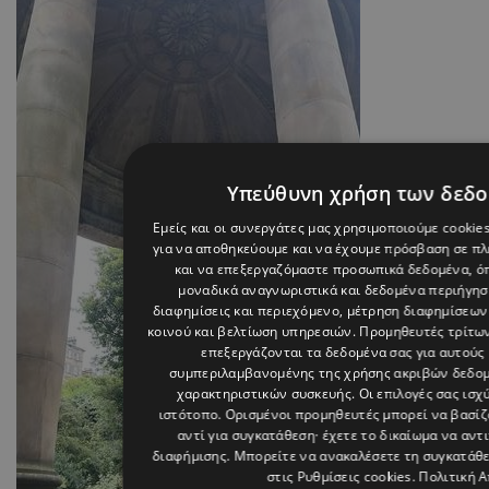
Υπεύθυνη χρήση των δεδ
Εμείς και οι συνεργάτες μας χρησιμοποιούμε cookie
για να αποθηκεύουμε και να έχουμε πρόσβαση σε π
και να επεξεργαζόμαστε προσωπικά δεδομένα, όπ
μοναδικά αναγνωριστικά και δεδομένα περιήγηση
διαφημίσεις και περιεχόμενο, μέτρηση διαφημίσεων
κοινού και βελτίωση υπηρεσιών.
Προμηθευτές τρίτων
επεξεργάζονται τα δεδομένα σας για αυτούς 
συμπεριλαμβανομένης της χρήσης ακριβών δεδο
χαρακτηριστικών συσκευής. Οι επιλογές σας ισχ
ιστότοπο. Ορισμένοι προμηθευτές μπορεί να βασί
αντί για συγκατάθεση· έχετε το δικαίωμα να αντ
διαφήμισης
. Μπορείτε να ανακαλέσετε τη συγκατάθ
στις
Ρυθμίσεις cookies
.
Πολιτική 