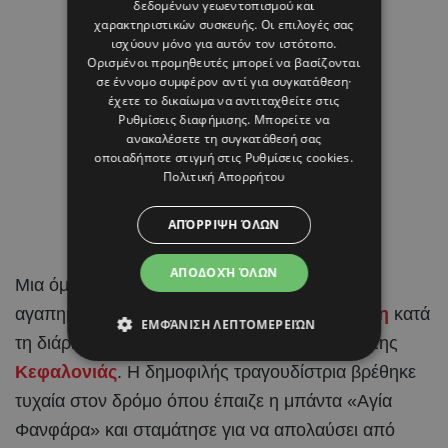
δεδομένων γεωεντοπισμού και
χαρακτηριστικών συσκευής. Οι επιλογές σας
ισχύουν μόνο για αυτόν τον ιστότοπο.
Ορισμένοι προμηθευτές μπορεί να βασίζονται
σε έννομο συμφέρον αντί για συγκατάθεση·
έχετε το δικαίωμα να αντιταχθείτε στις
Ρυθμίσεις διαφήμισης
. Μπορείτε να
ανακαλέσετε τη συγκατάθεσή σας
οποιαδήποτε στιγμή στις
Ρυθμίσεις cookies
.
Πολιτική Απορρήτου
ΑΠΌΡΡΙΨΗ ΌΛΩΝ
ΑΠΟΔΟΧΉ ΌΛΩΝ
Μια όμορφη και αυθόρμητη συνάντηση είχε η
αγαπημένη Κύπρια τραγουδίστρια
Άννα Βίσση
κατά
ΕΜΦΆΝΙΣΗ ΛΕΠΤΟΜΕΡΕΙΏΝ
τη διάρκεια των διακοπών της στο Φισκάρδο της
Κεφαλονιάς
. Η δημοφιλής τραγουδίστρια βρέθηκε
τυχαία στον δρόμο όπου έπαιζε η μπάντα «Αγία
Φανφάρα» και σταμάτησε για να απολαύσει από