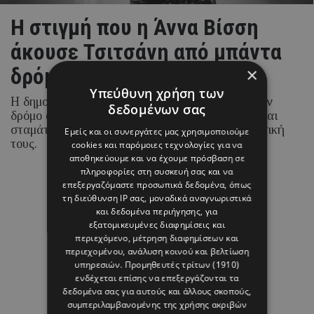
H στιγμή που η Άννα Βίσση
άκουσε Τσιτσάνη από μπάντα
δρόμου
×
Υπεύθυνη χρήση των
Η δημοφιλής τραγουδίστρια βρέθηκε τυχαία στον
δεδομένων σας
δρόμο όπου έπαιζε η μπάντα «Αγία Φανφάρα» και
σταμάτησε για να απολαύσει από κοντά τη μουσική
Εμείς και οι συνεργάτες μας χρησιμοποιούμε
τους.
cookies και παρόμοιες τεχνολογίες για να
αποθηκεύουμε και να έχουμε πρόσβαση σε
πληροφορίες στη συσκευή σας και να
επεξεργαζόμαστε προσωπικά δεδομένα, όπως
τη διεύθυνση IP σας, μοναδικά αναγνωριστικά
08 ΑΥΓΟΥΣΤΟΥ 26 - 15:49
και δεδομένα περιήγησης, για
Margarita Psichi
εξατομικευμένες διαφημίσεις και
περιεχόμενο, μέτρηση διαφημίσεων και
περιεχομένου, ανάλυση κοινού και βελτίωση
υπηρεσιών.
Προμηθευτές τρίτων (1910)
ενδέχεται επίσης να επεξεργάζονται τα
δεδομένα σας για αυτούς και άλλους σκοπούς,
συμπεριλαμβανομένης της χρήσης ακριβών