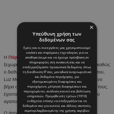
×
Υπεύθυνη χρήση των
δεδομένων σας
Εμείς και οι συνεργάτες μας χρησιμοποιούμε
cookies και παρόμοιες τεχνολογίες για να
Η
Πάρος
έγινε το σκηνικό για μια από τις πιο
αποθηκεύουμε και να έχουμε πρόσβαση σε
πληροφορίες στη συσκευή σας και να
ξεχωριστές στιγμές στη ζωή του Brahim Díaz, καθώς
επεξεργαζόμαστε προσωπικά δεδομένα, όπως
ο διεθνής
ποδοσφαιριστής
και η αγαπημένη του,
τη διεύθυνση IP σας, μοναδικά αναγνωριστικά
και δεδομένα περιήγησης, για
Luz Méndez, αποφάσισαν να κάνουν το επόμενο
εξατομικευμένες διαφημίσεις και
βήμα στη σχέση τους και να ενώσουν τις ζωές τους,
περιεχόμενο, μέτρηση διαφημίσεων και
περιεχομένου, ανάλυση κοινού και βελτίωση
έχοντας στο πλευρό τους τους ανθρώπους που
υπηρεσιών.
Προμηθευτές τρίτων (1910)
ενδέχεται επίσης να επεξεργάζονται τα
αγαπούν.
δεδομένα σας για αυτούς και άλλους σκοπούς,
συμπεριλαμβανομένης της χρήσης ακριβών
Ο άσος της Real Madrid και η Ισπανίδα