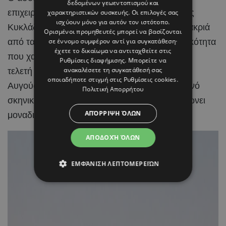
δεδομένων γεωεντοπισμού και
επιχειρηματίας και content creator επέλεξαν τις
χαρακτηριστικών συσκευής. Οι επιλογές σας
ισχύουν μόνο για αυτόν τον ιστότοπο.
Κυκλάδες για την ιδιαίτερη αυτή περίσταση, μακριά
Ορισμένοι προμηθευτές μπορεί να βασίζονται
από τα φώτα της δημοσιότητας και με διακριτικότητα
σε έννομο συμφέρον αντί για συγκατάθεση·
έχετε το δικαίωμα να αντιταχθείτε στις
που χαρακτηρίζει γενικότερα τη σχέση τους. Η
Ρυθμίσεις διαφήμισης
. Μπορείτε να
ανακαλέσετε τη συγκατάθεσή σας
τελετή πραγματοποιήθηκε την Κυριακή 2
οποιαδήποτε στιγμή στις
Ρυθμίσεις cookies
.
Αυγούστου, μέσα σε ένα ειδυλλιακό καλοκαιρινό
Πολιτική Απορρήτου
σκηνικό, με το κυκλαδίτικο τοπίο να συμπληρώνει
ΑΠΌΡΡΙΨΗ ΌΛΩΝ
μοναδικά τη χαρά της ημέρας.
ΑΠΟΔΟΧΉ ΌΛΩΝ
ΕΜΦΆΝΙΣΗ ΛΕΠΤΟΜΕΡΕΙΏΝ