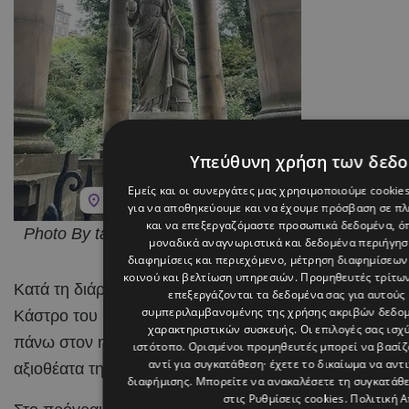
Υπεύθυνη χρήση των δεδ
Εμείς και οι συνεργάτες μας χρησιμοποιούμε cookie
για να αποθηκεύουμε και να έχουμε πρόσβαση σε π
και να επεξεργαζόμαστε προσωπικά δεδομένα, όπ
Photo By tasostrifonos On Instagram
μοναδικά αναγνωριστικά και δεδομένα περιήγηση
διαφημίσεις και περιεχόμενο, μέτρηση διαφημίσεων
κοινού και βελτίωση υπηρεσιών.
Προμηθευτές τρίτων
Κατά τη διάρκεια της παραμονής του, ο Τάσος Τρύφων
επεξεργάζονται τα δεδομένα σας για αυτούς 
συμπεριλαμβανομένης της χρήσης ακριβών δεδο
Κάστρο του Εδιμβούργου, το σημαντικότερο ίσως σύμ
χαρακτηριστικών συσκευής. Οι επιλογές σας ισχ
πάνω στον ηφαιστειακό βράχο της πόλης και αποτελεί
ιστότοπο. Ορισμένοι προμηθευτές μπορεί να βασί
αντί για συγκατάθεση· έχετε το δικαίωμα να αντ
αξιοθέατα της χώρας.
διαφήμισης
. Μπορείτε να ανακαλέσετε τη συγκατάθ
στις
Ρυθμίσεις cookies
.
Πολιτική 