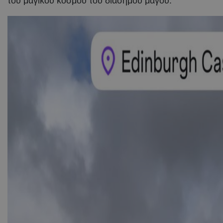
του μαγικού κόσμου του διάσημου μάγου.